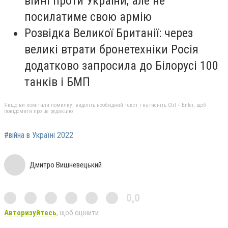
війні проти України, але не
посилатиме свою армію
Розвідка Великої Британії: через
великі втрати бронетехніки Росія
додатково запросила до Білорусі 100
танків і БМП
Якщо ви помітили помилку, виділіть необхідний текст і натисніть Ctrl + Enter, щоб
повідомити про це редакцію
#війна в Україні 2022
Дмитро Вишневецький
0,0
Авторизуйтесь
, щоб оцінити