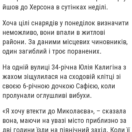
йшов до Херсона в сутінках неділі.
Хоча цілі снарядів у понеділок визначити
неможливо, вони впали в житлові
райони. За даними місцевих чиновників,
один загиблий і троє поранених.
На одній вулиці 34-річна Юлія Калигіна з
жахом зіщулилася на сходовій клітці зі
своєю 6-річною дочкою Сафією, коли
пролунали оглушливі вибухи.
«Я хочу втекти до Миколаєва», – сказала
вона, маючи на увазі місто приблизно за
дві години їзди на північний захід. Коли її