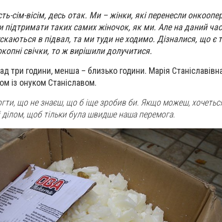
ть-сім-вісім, десь отак. Ми – жінки, які перенесли онкоопе
 підтримати таких самих жіночок, як ми. Але на даний час
ускаються в підвал, та ми туди не ходимо. Дізналися, що є 
окопні свічки, то ж вирішили долучитися.
над три години, менша – близько години. Марія Станіславівн
зом із онуком Станіславом.
огти, що не знаєш, що б іще зробив би. Якщо можеш, хочетьс
і ділом, щоб тільки була швидше наша перемога.