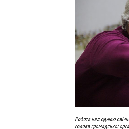
Робота над однією свічк
голова громадської орган