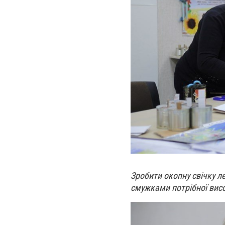
Зробити окопну свічку л
смужками потрібної вис