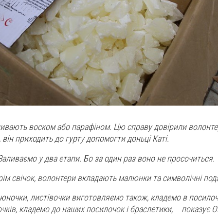
ливають воском або парафіном. Цю справу довірили волонте
, він приходить до гурту допомогти доньці Каті.
 Заливаємо у два етапи. Бо за один раз воно не просочиться.
рім свічок, волонтери вкладають малюнки та символічні под
люночки, листівочки виготовляємо також, кладемо в посилоч
чків, кладемо до наших посилочок і браслетики, – показує О