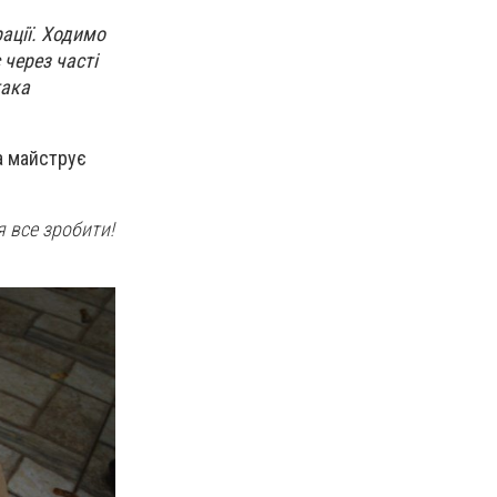
рації. Ходимо
 через часті
така
а майструє
я все зробити!