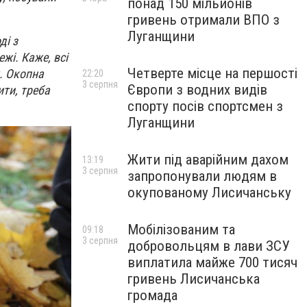
понад 150 мільйонів
гривень отримали ВПО з
Луганщини
ді з
жі. Каже, всі
Четверте місце на першості
х. Окопна
22:20
3 серпня
Європи з водних видів
ити, треба
спорту посів спортсмен з
Луганщини
Жити під аварійним дахом
13:19
3 серпня
запропонували людям в
окупованому Лисичанську
Мобілізованим та
09:18
3 серпня
добровольцям в лави ЗСУ
виплатила майже 700 тисяч
гривень Лисичанська
громада