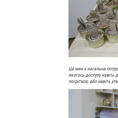
Це нині є нагальна потре
якогось доступу навіть д
погрітися, або навіть ут