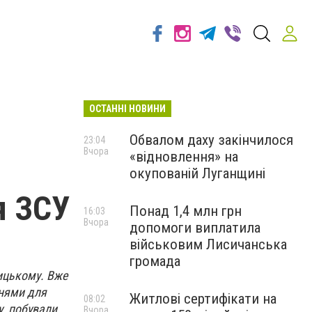
ОСТАННІ НОВИНИ
Обвалом даху закінчилося
23:04
Вчора
«відновлення» на
окупованій Луганщині
я ЗСУ
Понад 1,4 млн грн
16:03
Вчора
допомоги виплатила
військовим Лисичанська
громада
ницькому. Вже
ннями для
Житлові сертифікати на
08:02
у, побували
Вчора