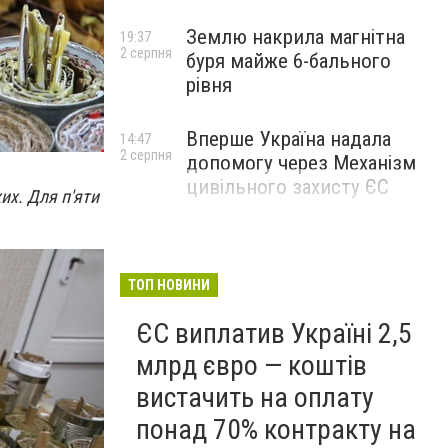
Землю накрила магнітна
19:37
2 серпня
буря майже 6-бального
рівня
Вперше Україна надала
14:47
2 серпня
допомогу через Механізм
цивільного захисту ЄС
их. Для п'яти
ТОП НОВИНИ
ЄС виплатив Україні 2,5
млрд євро — коштів
вистачить на оплату
понад 70% контракту на