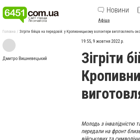
Новини
Афіша
Головна
Зігріти бійців на передовій: у Кропивницькому волонтери виготовляють ок
19:55, 9 жовтня 2022 р.
Зігріти б
Дмитро Вишневецький
Кропивни
виготовл
Молодь з інвалідністю т
передали на фронт близь
військових та символічн