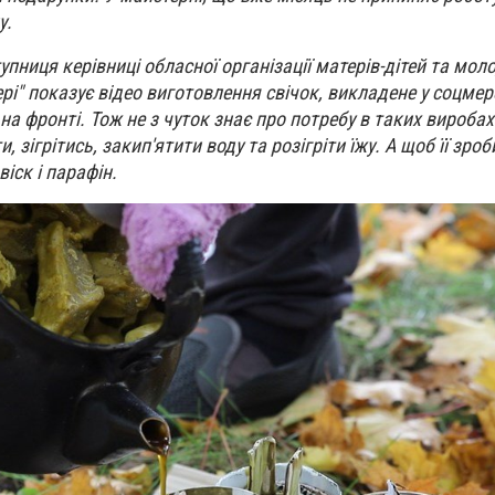
у.
пниця керівниці обласної організації матерів-дітей та моло
рі" показує відео виготовлення свічок, викладене у соцмере
і на фронті. Тож не з чуток знає про потребу в таких вироба
 зігрітись, закип'ятити воду та розігріти їжу. А щоб її зроб
віск і парафін.