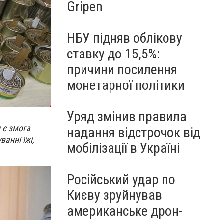
Gripen
НБУ підняв облікову
ставку до 15,5%:
причини посилення
монетарної політики
Уряд змінив правила
и є змога
надання відстрочок від
ванні їжі,
мобілізації в Україні
Російський удар по
Києву зруйнував
американське дрон-