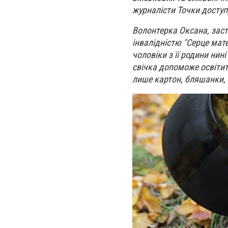
журналісти
Точки доступ
Волонтерка Оксана, засту
інвалідністю "Серце мате
чоловіки з її родини нин
свічка допоможе освітити,
лише картон, бляшанки, 