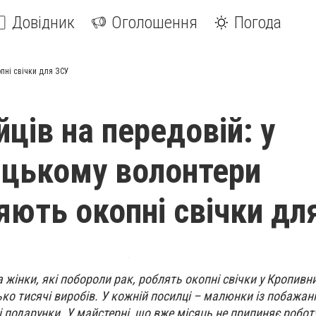
Довідник
Оголошення
Погода
опні свічки для ЗСУ
ійців на передовій: у
цькому волонтери
яють окопні свічки дл
а жінки, які побороли рак, роблять окопні свічки у Кропив
ко тисячі виробів. У кожній посилці – малюнки із побажа
і подарунки. У майстерні, що вже місяць не припиняє робот