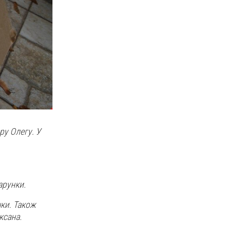
ру Олегу. У
арунки.
ки. Також
ксана.