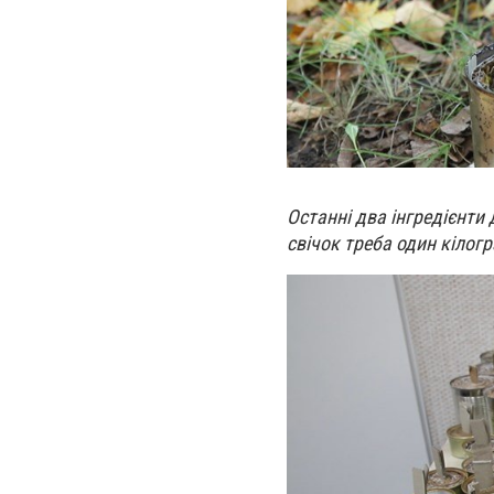
Останні два інгредієнти
свічок треба один кілог