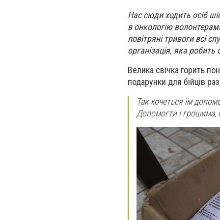
Нас сюди ходить осіб шіс
в онкологію волонтерами
повітряні тривоги всі сп
організація, яка робить 
Велика свічка горить по
подарунки для бійців ра
Так хочеться їм допом
Допомогти і грошима, 