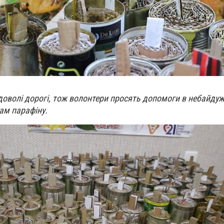
 доволі дорогі, тож волонтери просять допомоги в небайдуж
рам парафіну.