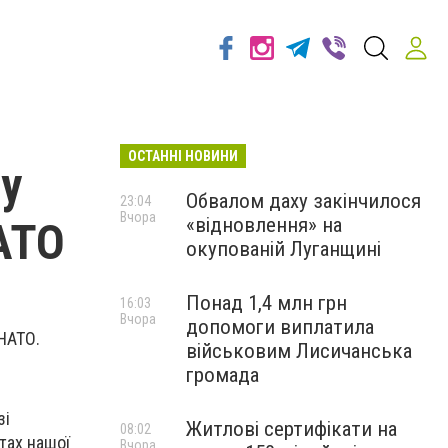
ОСТАННІ НОВИНИ
чу
Обвалом даху закінчилося
23:04
Вчора
«відновлення» на
АТО
окупованій Луганщині
Понад 1,4 млн грн
16:03
Вчора
допомоги виплатила
НАТО.
військовим Лисичанська
громада
зі
Житлові сертифікати на
08:02
ктах нашої
Вчора