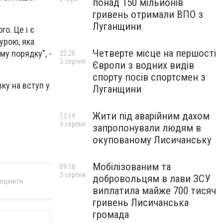
понад 150 мільйонів
гривень отримали ВПО з
Луганщини
о. Це і є
урою, яка
Четверте місце на першості
у порядку", -
22:20
3 серпня
Європи з водних видів
спорту посів спортсмен з
ку на вступ у
Луганщини
Жити під аварійним дахом
13:19
3 серпня
запропонували людям в
окупованому Лисичанську
Мобілізованим та
09:18
3 серпня
добровольцям в лави ЗСУ
 оцінити
виплатила майже 700 тисяч
гривень Лисичанська
громада