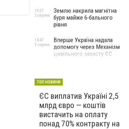
Землю накрила магнітна
19:37
2 серпня
буря майже 6-бального
рівня
Вперше Україна надала
14:47
2 серпня
допомогу через Механізм
цивільного захисту ЄС
ТОП НОВИНИ
ЄС виплатив Україні 2,5
млрд євро — коштів
вистачить на оплату
понад 70% контракту на