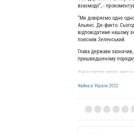
взаємодії", - прокоменту
"Ми довіряємо одне одно
Альянс. Де-факто. Сьогод
відповідатиме нашому зн
пояснив Зеленський.
Глава держави зазначив, 
пришвидшеному порядку
Якщо ви помітили помилку, виділіть нео
#війна в Україні 2022