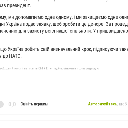
вав президент.
му, ми допомагаємо одне одному, і ми захищаємо одне одног
ні Україна подає заявку, щоб зробити це де-юре. За процед
аченню для захисту всієї нашої спільноти. У пришвидшеном
що Україна робить свій визначальний крок, підписуючи заяв
 до НАТО.
бхідний текст і натисніть Ctrl + Enter, щоб повідомити про це редакцію
0,0
Оцініть першим
Авторизуйтесь
, щоб