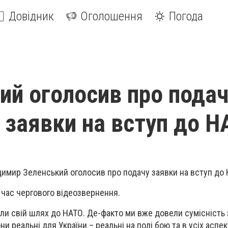
Довідник
Оголошення
Погода
ий оголосив про пода
 заявки на вступ до Н
имир Зеленський оголосив про подачу заявки на вступ до 
д час чергового відеозвернення.
и свій шлях до НАТО. Де-факто ми вже довели сумісність 
и реальні для України – реальні на полі бою та в усіх аспе