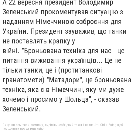
А 22 вересня президент Володимир
Зеленський прокоментував ситуацію з
наданням Німеччиною озброєння для
України. Президент зауважив, що танки
не поставлять крапку у
війні. "Броньована техніка для нас - це
питання виживання українців... Це не
тільки танки, це і (протитанкові
гранатомети) "Матадори", це броньована
техніка, яка є в Німеччині, яку ми дуже
хочемо і просимо у Шольца", - сказав
Зеленський.
Якщо ви помітили помилку, виділіть необхідний текст і натисніть Ctrl + Enter, щоб
повідомити про це редакцію