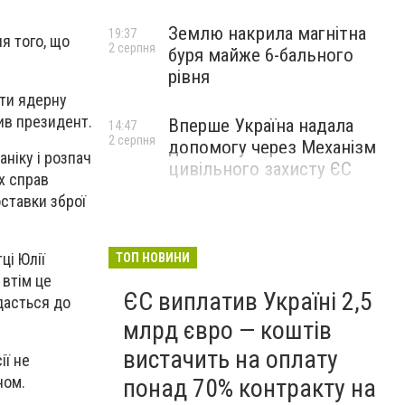
Землю накрила магнітна
19:37
я того, що
2 серпня
буря майже 6-бального
рівня
ати ядерну
чив президент.
Вперше Україна надала
14:47
2 серпня
допомогу через Механізм
ніку і розпач
цивільного захисту ЄС
х справ
оставки зброї
ці Юлії
ТОП НОВИНИ
 втім це
ЄС виплатив Україні 2,5
дасться до
млрд євро — коштів
вистачить на оплату
ії не
ном.
понад 70% контракту на