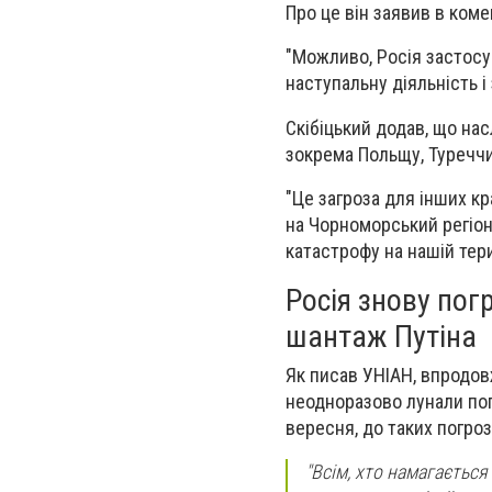
Про це він заявив в коме
"Можливо, Росія застосу
наступальну діяльність і
Скібіцький додав, що нас
зокрема Польщу, Туреччи
"Це загроза для інших кр
на Чорноморський регіон
катастрофу на нашій терит
Росія знову пог
шантаж Путіна
Як писав УНІАН, впродов
неодноразово лунали пог
вересня, до таких погро
"Всім, хто намагаєтьс