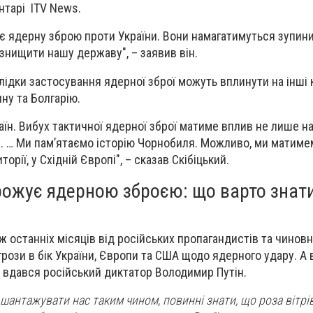
нтарі ITV News.
є ядерну зброю проти України. Вони намагатимуться зупин
 знищити нашу державу", – заявив він.
лідки застосування ядерної зброї можуть вплинути на інші к
ну та Болгарію.
аїн. Вибух тактичної ядерної зброї матиме вплив не лише на 
. … Ми пам’ятаємо історію Чорнобиля. Можливо, ми матиме
орії, у Східній Європі", – сказав Скібіцький.
рожує ядерною зброєю: що варто знат
ж останніх місяців від російських пропагандистів та чиновн
рози в бік України, Європи та США щодо ядерного удару. А 
з вдався російський диктатор Володимир Путін.
я шантажувати нас таким чином, повинні знати, що роза вітр