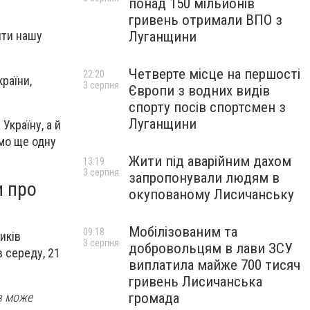
понад 150 мільйонів
гривень отримали ВПО з
Луганщини
ити нашу
Четверте місце на першості
22:20
раїни,
3 серпня
Європи з водних видів
спорту посів спортсмен з
Луганщини
Україну, а й
мо ще одну
Жити під аварійним дахом
13:19
3 серпня
запропонували людям в
и про
окупованому Лисичанську
Мобілізованим та
09:18
иків
3 серпня
добровольцям в лави ЗСУ
в середу, 21
виплатила майже 700 тисяч
гривень Лисичанська
громада
ів може