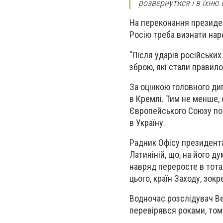
розвернутися і в їхню 
На переконання президен
Росію треба визнати на
"Після ударів російських
зброю, які стали правило
За оцінкою головного ди
в Кремлі. Тим не менше, 
Європейського Союзу пого
в Україну.
Радник Офісу президента
Латиніній, що, на його д
навряд переросте в тота
цього, країн Заходу, зок
Водночас розслідувач Be
перевірявся роками, том