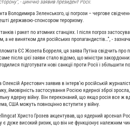
сторону", - цинічно заявив президент Росії.
та Володимира Зеленського, ці погрози – чергове свідченн
решті державою-спонсором тероризму.
 танків і ракет по атомних станціях. І після погроз застосув
м, а не винятком для російських пропагандистів…", - зазна
пломата ЄС Жозепа Борреля, ця заява Путіна свідчить про па
саме після цієї заяви стало відомо, що міністри закордонни
дилися підготувати нові санкції проти Росії і збільшити п
 Олексій Арестович заявив в інтерв'ю російській журналіст
умку, ймовірність застосування Росією ядерної зброї зросла,
льну ядерну війну. Він переконаний, що якщо росія все ж в
рема, США можуть повноцінно вступити у війну.
llingcat Христо Грозев акцентував, що ядерний арсенал Рос
у є дуже високий ризик, що він не функціонує належним чи