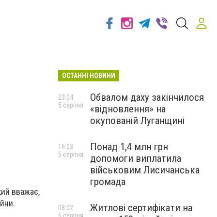
ОСТАННІ НОВИНИ
Обвалом даху закінчилося
23:04
5 серпня
«відновлення» на
окупованій Луганщині
Понад 1,4 млн грн
16:03
5 серпня
допомоги виплатила
військовим Лисичанська
громада
кий вважає,
ійни.
Житлові сертифікати на
08:02
5 серпня