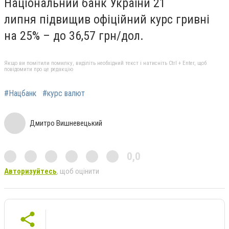
Національний банк України 21
липня підвищив офіційний курс гривні
на 25% – до 36,57 грн/дол.
Якщо ви помітили помилку, виділіть необхідний текст і натисніть Ctrl + Enter, щоб
повідомити про це редакцію
#Нацбанк
#курс валют
Дмитро Вишневецький
0,0
Авторизуйтесь
, щоб оцінити