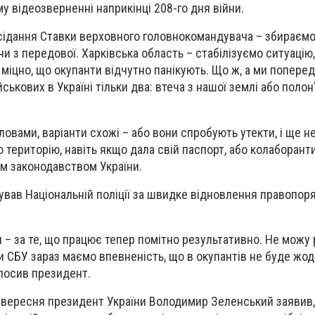
му відеозверненні наприкінці 208-го дня війни.
асідання Ставки верховного головнокомандувача – збираєм
ни з передової. Харківська область – стабілізуємо ситуацію
и міцно, що окупанти відчутно панікують. Що ж, а ми попере
йськових в Україні тільки два: втеча з нашої землі або полон
словами, варіанти схожі – або вони спробують утекти, і ще н
ю територію, навіть якщо дала свій паспорт, або колаборант
им законодавством України.
вав Національній поліції за швидке відновлення правопор
и – за те, що працює тепер помітно результативно. Не можу
и СБУ зараз маємо впевненість, що в окупантів не буде жод
голосив президент.
 вересня президент України Володимир Зеленський заявив