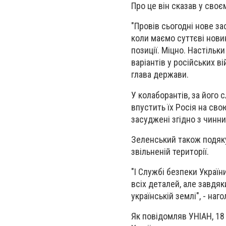
Про це він сказав у своє
"Провів сьогодні нове з
коли маємо суттєві нови
позиції. Міцно. Настільк
варіантів у російських ві
глава держави.
У колаборантів, за його 
впустить їх Росія на сво
засуджені згідно з чинн
Зеленський також подяку
звільненій території.
"І Службі безпеки Україн
всіх деталей, але завдяк
українській землі", - на
Як повідомляв УНІАН, 18