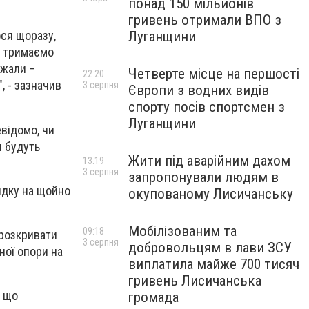
понад 150 мільйонів
гривень отримали ВПО з
Луганщини
ося щоразу,
, тримаємо
джали –
Четверте місце на першості
22:20
", - зазначив
3 серпня
Європи з водних видів
спорту посів спортсмен з
Луганщини
евідомо, чи
и будуть
Жити під аварійним дахом
13:19
3 серпня
запропонували людям в
ядку на щойно
окупованому Лисичанську
Мобілізованим та
09:18
 розкривати
3 серпня
добровольцям в лави ЗСУ
ної опори на
виплатила майже 700 тисяч
гривень Лисичанська
, що
громада