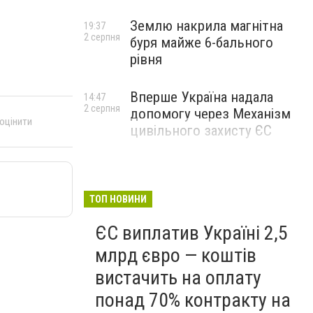
Землю накрила магнітна
19:37
2 серпня
буря майже 6-бального
рівня
Вперше Україна надала
14:47
2 серпня
допомогу через Механізм
 оцінити
цивільного захисту ЄС
ТОП НОВИНИ
ЄС виплатив Україні 2,5
млрд євро — коштів
вистачить на оплату
понад 70% контракту на