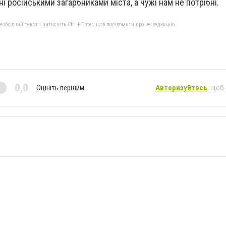
і російськими загарбниками міста, а чужі нам не потрібні.
бхідний текст і натисніть Ctrl + Enter, щоб повідомити про це редакцію
0,0
Оцініть першим
Авторизуйтесь
, щоб