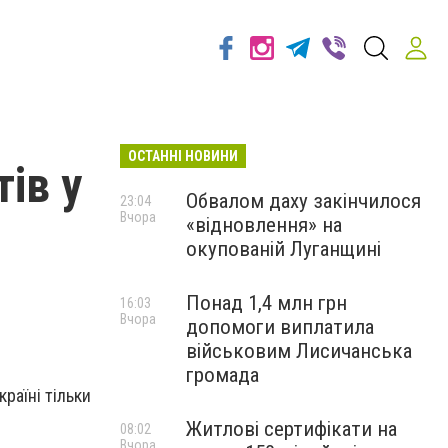
ОСТАННІ НОВИНИ
ів у
Обвалом даху закінчилося
23:04
Вчора
«відновлення» на
окупованій Луганщині
Понад 1,4 млн грн
16:03
Вчора
допомоги виплатила
військовим Лисичанська
громада
раїні тільки
Житлові сертифікати на
08:02
Вчора