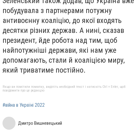
Зеленський також додав, що Україна вже
побудувала з партнерами потужну
антивоєнну коаліцію, до якої входять
десятки різних держав. А нині, сказав
президент, йде робота над тим, щоб
найпотужніші держави, які нам уже
допомагають, стали й коаліцією миру,
який триватиме постійно.
Якщо ви помітили помилку, виділіть необхідний текст і натисніть Ctrl + Enter, щоб
повідомити про це редакцію
#війна в Україні 2022
Дмитро Вишневецький