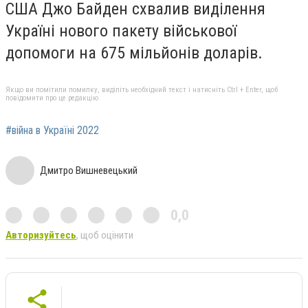
США Джо Байден схвалив виділення
Україні нового пакету військової
допомоги на 675 мільйонів доларів.
Якщо ви помітили помилку, виділіть необхідний текст і натисніть Ctrl + Enter, щоб
повідомити про це редакцію
#війна в Україні 2022
Дмитро Вишневецький
0,0
Авторизуйтесь
, щоб оцінити