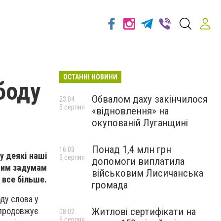
ОСТАННІ НОВИНИ
боду
Обвалом даху закінчилося
23:04
5 серпня
«відновлення» на
окупованій Луганщині
Понад 1,4 млн грн
16:03
у деякі наші
5 серпня
допомоги виплатила
нним задумам
військовим Лисичанська
 все більше.
громада
оду слова у
Житлові сертифікати на
и продовжує
08:02
5 серпня