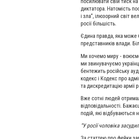
посилювати свій тиск на
диктатора. Натомість по
і зла”, ілюзорний світ ве
росії більшість.
Єдина правда, яка може б
представників влади. Біле
Ми хочемо миру - воюємо
ми звинувачуємо українці
бентежить російську ауд
кодекс і Кодекс про адм
та дискредитацію армії р
Вже сотні людей отримал
відповідальності. Бажає
подій, які відбуваються н
“У росії чоловіка засуди
За статтею про фейки за