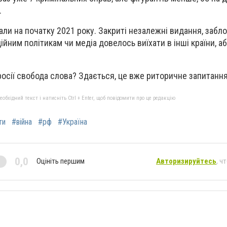
.
чали на початку 2021 року. Закриті незалежні видання, забл
ійним політикам чи медіа довелось виїхати в інші країни, а
росії свобода слова? Здається, це вже риторичне запитанн
бхідний текст і натисніть Ctrl + Enter, щоб повідомити про це редакцію
ти
#війна
#рф
#Україна
0,0
Оцініть першим
Авторизируйтесь
, ч