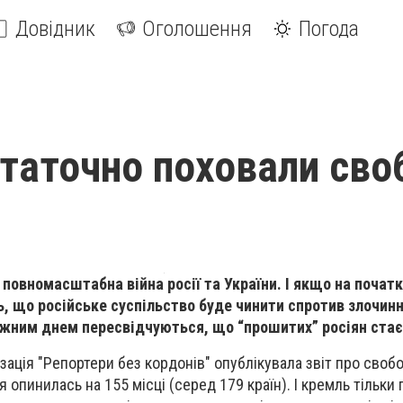
Довідник
Оголошення
Погода
остаточно поховали сво
повномасштабна війна росії та України. І якщо на початк
, що російське суспільство буде чинити спротив злочи
кожним днем пересвідчуються, що “прошитих” росіян стає
ізація "Репортери без кордонів" опублікувала звіт про своб
ія опинилась на 155 місці (серед 179 країн). І кремль тільк