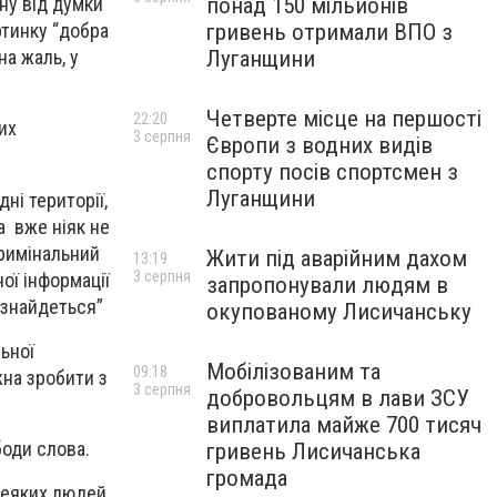
понад 150 мільйонів
ну від думки
гривень отримали ВПО з
ртинку “добра
Луганщини
на жаль, у
Четверте місце на першості
22:20
их
3 серпня
Європи з водних видів
спорту посів спортсмен з
Луганщини
ні території,
а вже ніяк не
Кримінальний
Жити під аварійним дахом
13:19
3 серпня
ої інформації
запропонували людям в
я знайдеться”
окупованому Лисичанську
ьної
Мобілізованим та
09:18
жна зробити з
3 серпня
добровольцям в лави ЗСУ
виплатила майже 700 тисяч
боди слова.
гривень Лисичанська
громада
 деяких людей