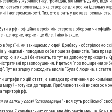
 незалежну журналістику, громадян, які мають думку, відмін
силюється пропаганда, яка створює для росіян ідеальну ка
личі і непереможності. Тих, хто вірить у цю квазі реальність, 
ути в рф - офіційна версія міністерства оборони чи офіційн
 - це чорне, чорне - це біле. І ніяк інакше.
 в Україні, ми захищаємо людей Донбасу - обстрілюємо схід
в у нацизмі - поводимо себе гірше за фашистів. Така правд
иторію, а якщо і бентежить, то тут на допомогу приходить 
іністративні правопорушення. Йдеться “про поширення хибн
ф”. Тут на згадку приходить вислів “Була б людина, а статт
и штрафи по цій статті, є випадки притягнення до кримінал
ш миру? - готуйся до тюрми. Приблизно такий висновок мо
а території рф.
ли за лапки у слові "спецоперація”
- вся суть російської сво
раз уже 7 кримінальних справ, але фігурантів менше, бо на