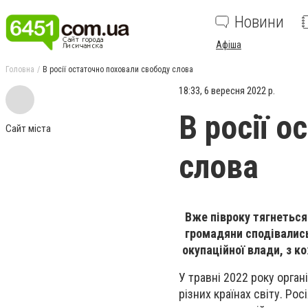
Новини
Афіша
Головна
В росії остаточно поховали свободу слова
18:33, 6 вересня 2022 р.
В росії 
Сайт міста
слова
Вже півроку тягнеться 
громадяни сподівались
окупаційної влади, з 
У травні 2022 року орган
різних країнах світу. Рос