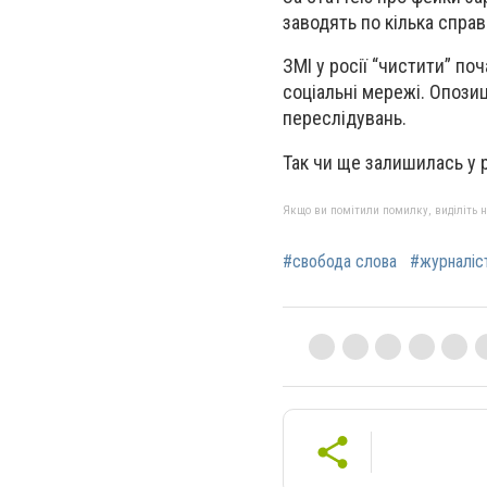
заводять по кілька справ
ЗМІ у росії “чистити” по
соціальні мережі. Опозиц
переслідувань.
Так чи ще залишилась у 
Якщо ви помітили помилку, виділіть нео
#свобода слова
#журналіс