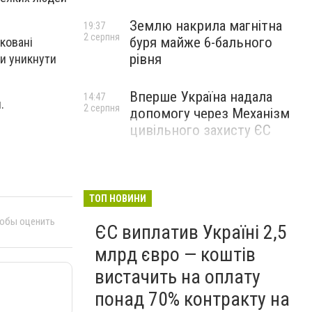
Землю накрила магнітна
19:37
2 серпня
буря майже 6-бального
оковані
рівня
би уникнути
Вперше Україна надала
14:47
я.
2 серпня
допомогу через Механізм
цивільного захисту ЄС
ТОП НОВИНИ
тобы оценить
ЄС виплатив Україні 2,5
млрд євро — коштів
вистачить на оплату
понад 70% контракту на