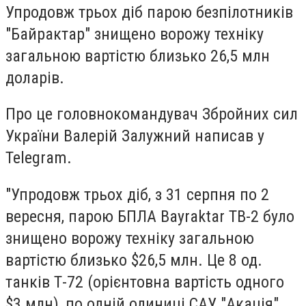
Упродовж трьох діб парою безпілотників
"Байрактар" знищено ворожу техніку
загальною вартістю близько 26,5 млн
доларів.
Про це головнокомандувач Збройних сил
України Валерій Залужний написав у
Telegram.
"Упродовж трьох діб, з 31 серпня по 2
вересня, парою БПЛА Bayraktar ТВ-2 було
знищено ворожу техніку загальною
вартістю близько $26,5 млн. Це 8 од.
танків Т-72 (орієнтовна вартість одного
$3 млн), по одній одиниці САУ "Акація"