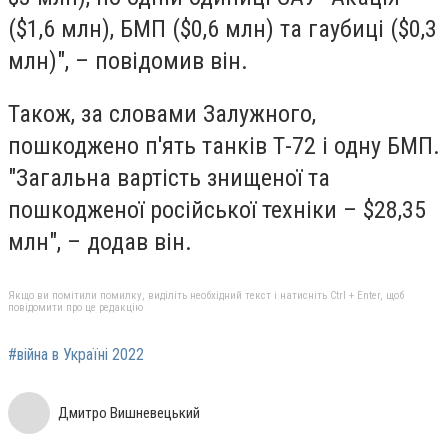
($1,6 млн), БМП ($0,6 млн) та гаубиці ($0,3
млн)", – повідомив він.
Також, за словами Залужного,
пошкоджено п'ять танків Т-72 і одну БМП.
"Загальна вартість знищеної та
пошкодженої російської техніки – $28,35
млн", – додав він.
Якщо ви помітили помилку, виділіть необхідний текст і натисніть Ctrl + Enter, щоб
повідомити про це редакцію
#війна в Україні 2022
Дмитро Вишневецький