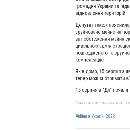
громадян України та під
відновлення територій.
Депутат також пояснила
зруйноване майно на порт
акт обстеження майна с
цивільною адміністраціє
пошкодженого та зруйнов
компенсацію.
Як відомо, 15 серпня з'
тепер можна отримати в"
15 серпня в "Дії" почали
Якщо ви помітили помилку, виділіть нео
#війна в Україні 2022