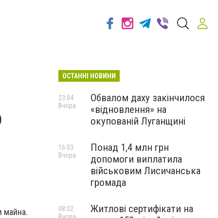
ОСТАННІ НОВИНИ
Обвалом даху закінчилося
23:04
Вчора
«відновлення» на
о
окупованій Луганщині
Понад 1,4 млн грн
16:03
Вчора
допомоги виплатила
військовим Лисичанська
громада
Житлові сертифікати на
08:02
 майна.
Вчора