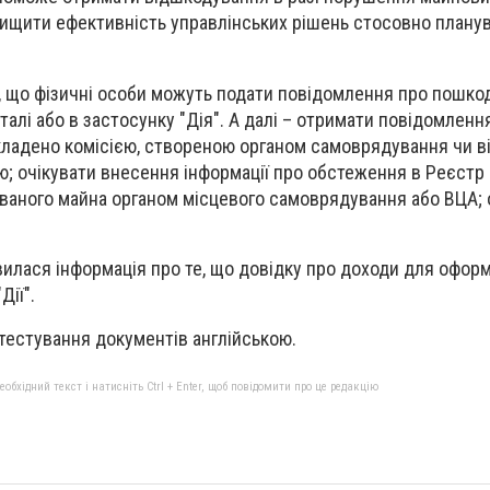
вищити ефективність управлінських рішень стосовно плану
, що фізичні особи можуть подати повідомлення про пошко
алі або в застосунку "Дія". А далі – отримати повідомлення
кладено комісією, створеною органом самоврядування чи в
ю; очікувати внесення інформації про обстеження в Реєстр
аного майна органом місцевого самоврядування або ВЦА; 
явилася інформація про те, що довідку про доходи для офор
Дії".
 тестування документів англійською.
бхідний текст і натисніть Ctrl + Enter, щоб повідомити про це редакцію