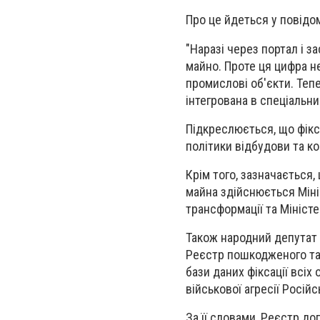
Про це йдеться у повідом
"Наразі через портал і з
майно. Проте ця цифра н
промислові об'єкти. Тепе
інтегрована в спеціальни
Підкреслюється, що фікс
політики відбудови та ко
Крім того, зазначається
майна здійснюється Міні
трансформації та Мініст
Також народний депутат 
Реєстр пошкодженого та
бази даних фіксації всіх
військової агресії Росій
За її словами, Реєстр д