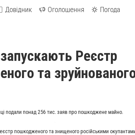
Довідник
Оголошення
Погода
і запускають Реєстр
ного та зруйнованог
їнці подали понад 256 тис. заяв про пошкоджене майно.
Реєстр пошкодженого та знищеного російськими окупантами