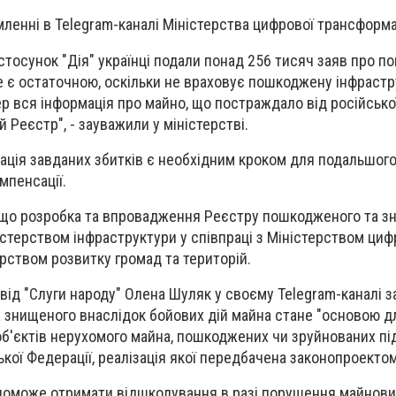
ленні в Telegram-каналі Міністерства цифрової трансформац
астосунок "Дія" українці подали понад 256 тисяч заяв про 
е є остаточною, оскільки не враховує пошкоджену інфрастр
р вся інформація про майно, що постраждало від російської 
й Реєстр", - зауважили у міністерстві.
ація завданих збитків є необхідним кроком для подальшог
мпенсації.
, що розробка та впровадження Реєстру пошкодженого та з
стерством інфраструктури у співпраці з Міністерством циф
ерством розвитку громад та територій.
від "Слуги народу" Олена Шуляк у своєму Telegram-каналі 
 знищеного внаслідок бойових дій майна стане "основою д
 об'єктів нерухомого майна, пошкоджених чи зруйнованих пі
ської Федерації, реалізація якої передбачена законопроектом
опоможе отримати відшкодування в разі порушення майнови