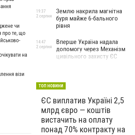
вання
Землю накрила магнітна
19:37
2 серпня
буря майже 6-бального
рівня
джене чи
 про те, що
ійськово-
Вперше Україна надала
14:47
2 серпня
допомогу через Механізм
очікувати на
цивільного захисту ЄС
млення візи
ТОП НОВИНИ
ЄС виплатив Україні 2,5
млрд євро — коштів
вистачить на оплату
понад 70% контракту на