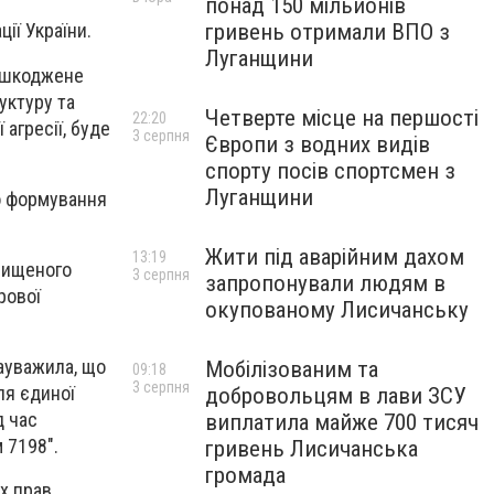
понад 150 мільйонів
гривень отримали ВПО з
ії України.
Луганщини
пошкоджене
уктуру та
Четверте місце на першості
22:20
агресії, буде
3 серпня
Європи з водних видів
спорту посів спортсмен з
Луганщини
о формування
Жити під аварійним дахом
13:19
нищеного
3 серпня
запропонували людям в
рової
окупованому Лисичанську
зауважила, що
Мобілізованим та
09:18
3 серпня
ля єдиної
добровольцям в лави ЗСУ
д час
виплатила майже 700 тисяч
 7198".
гривень Лисичанська
громада
х прав