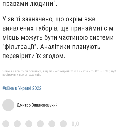
правами людини".
У звіті зазначено, що окрім вже
виявлених таборів, ще принаймні сім
місць можуть бути частиною системи
"фільтрації". Аналітики планують
перевірити їх згодом.
Якщо ви помітили помилку, виділіть необхідний текст і натисніть Ctrl + Enter, щоб
повідомити про це редакцію
#війна в Україні 2022
Дмитро Вишневецький
0,0