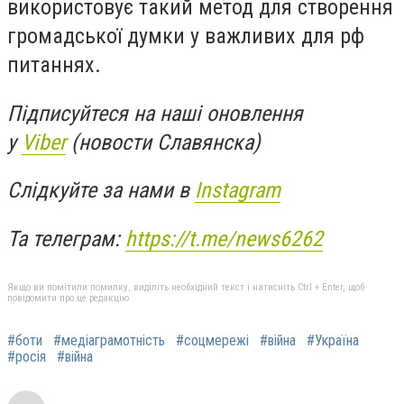
використовує такий метод для створення
громадської думки у важливих для рф
питаннях.
Підписуйтеся на наші оновлення
у
Viber
(новости Славянска)
Слідкуйте за нами в
Instagram
Та телеграм:
https://t.me/news6262
Якщо ви помітили помилку, виділіть необхідний текст і натисніть Ctrl + Enter, щоб
повідомити про це редакцію
#боти
#медіаграмотність
#соцмережі
#війна
#Україна
#росія
#війна