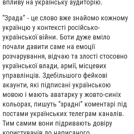
впливу на українську аудиторію.
“Зрада” - це слово вже знайомо кожному
українцю у контексті російсько-
української війни. Боти дуже вміло
почали давити саме на емоції
розчарування, відчаю та злості стосовно
української влади, армії, місцевих
управлінців. Здебільшого фейкові
акаунти, які підписані українською
мовою і мають аватарку у жовто-синіх
кольорах, пишуть “зрадні” коментарі під
постами українських телеграм каналів.
Тим самим вони підривають довіру
користувачів до написаного.