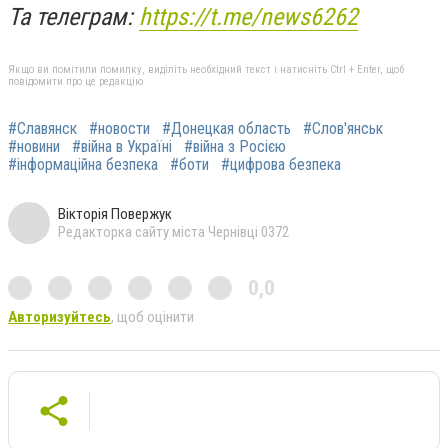
Та телеграм:
https://t.me/news6262
Якщо ви помітили помилку, виділіть необхідний текст і натисніть Ctrl + Enter, щоб
повідомити про це редакцію
#Славянск
#новости
#Донецкая область
#Слов'янськ
#новини
#війна в Україні
#війна з Росією
#інформаційна безпека
#боти
#цифрова безпека
Вікторія Повержук
Редакторка сайту міста Чернівці 0372
0,0
Авторизуйтесь
, щоб оцінити