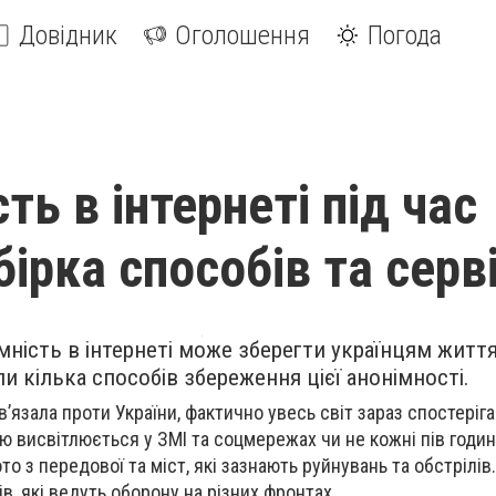
Довідник
Оголошення
Погода
ть в інтернеті під час
бірка способів та серв
мність в інтернеті може зберегти українцям життя
ли кілька способів збереження цієї анонімності.
зв’язала проти України, фактично увесь світ зараз спостеріг
ю висвітлюється у ЗМІ та соцмережах чи не кожні пів годин
то з передової та міст, які зазнають руйнувань та обстрілів
ів, які ведуть оборону на різних фронтах.