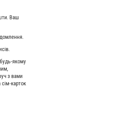
шти. Ваш
ідомлення.
исів.
 будь-якому
ним,
руч з вами
а сім-карток