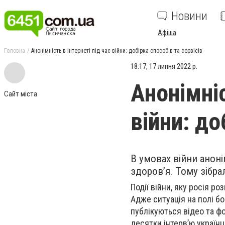
Новини
Афіша
Головна
Анонімність в інтернеті під час війни: добірка способів та сервісів
18:17, 17 липня 2022 р.
Анонімніс
Сайт міста
війни: до
В умовах війни аноні
здоров’я. Тому зібра
Події війни, яку росія ро
Адже ситуація на полі бо
публікуються відео та фо
десятки інтерв’ю українц