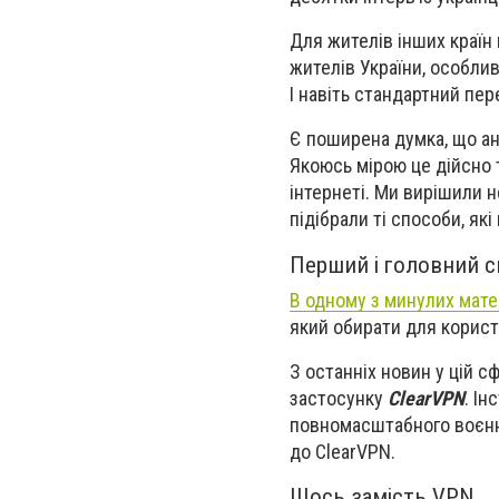
Для жителів інших країн 
жителів України, особли
І навіть стандартний пер
Є поширена думка, що ано
Якоюсь мірою це дійсно 
інтернеті. Ми вирішили 
підібрали ті способи, я
Перший і головний с
В одному з минулих мате
який обирати для корист
З останніх новин у цій с
застосунку
ClearVPN
. Ін
повномасштабного воєнн
до ClearVPN.
Щось замість VPN