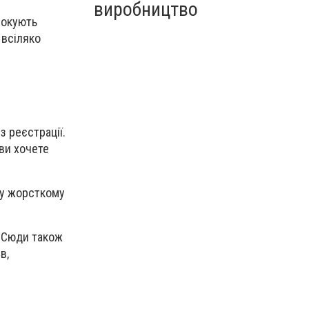
виробництво
блокують
 всіляко
з реєстрації.
 ви хочете
му жорсткому
. Сюди також
в,