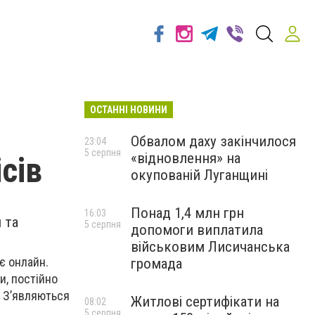
ОСТАННІ НОВИНИ
Обвалом даху закінчилося
23:04
5 серпня
«відновлення» на
ісів
окупованій Луганщині
Понад 1,4 млн грн
16:03
 та
5 серпня
допомоги виплатила
військовим Лисичанська
ає онлайн.
громада
и, постійно
. З’являються
Житлові сертифікати на
08:02
5 серпня