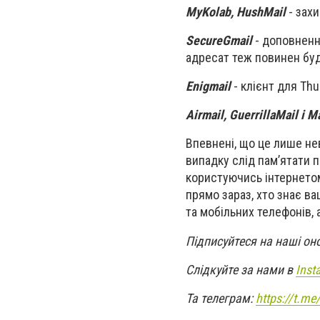
MyKolab, HushMail
- захи
SecureGmail
- доповненн
адресат теж повинен буд
Enigmail
- клієнт для Th
Airmail, GuerrillaMail і M
Впевнені, що це лише не
випадку слід пам’ятати 
користуючись інтернетом.
прямо зараз, хто знає ваш
та мобільних телефонів, 
Підписуйтеся на наші он
Слідкуйте за нами в
Inst
Та телеграм:
https://t.m