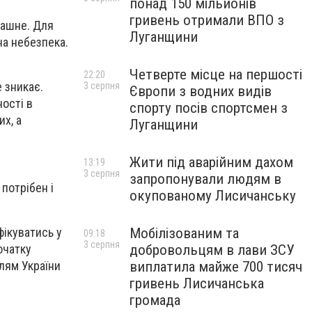
понад 150 мільйонів
гривень отримали ВПО з
трашне. Для
Луганщини
на небезпека.
Четверте місце на першості
22:20
е зникає.
3 серпня
Європи з водних видів
ості в
спорту посів спортсмен з
х, а
Луганщини
Жити під аварійним дахом
13:19
3 серпня
запропонували людям в
 потрібен і
окупованому Лисичанську
фікуватись у
Мобілізованим та
09:18
3 серпня
очатку
добровольцям в лави ЗСУ
лям України
виплатила майже 700 тисяч
гривень Лисичанська
громада