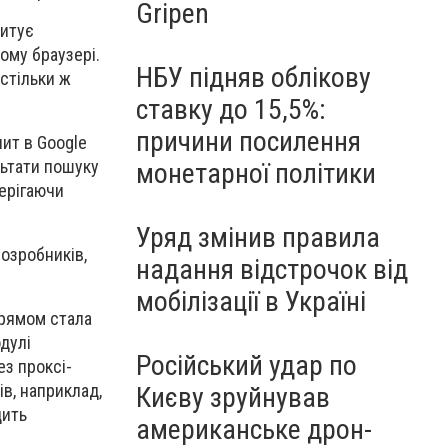
Gripen
питує
ому браузері.
НБУ підняв облікову
стільки ж
ставку до 15,5%:
причини посилення
ит в Google
льтати пошуку
монетарної політики
ерігаючи
Уряд змінив правила
розробників,
надання відстрочок від
мобілізації в Україні
прямом стала
дулі
Російський удар по
ез проксі-
ів, наприклад,
Києву зруйнував
дить
американське дрон-