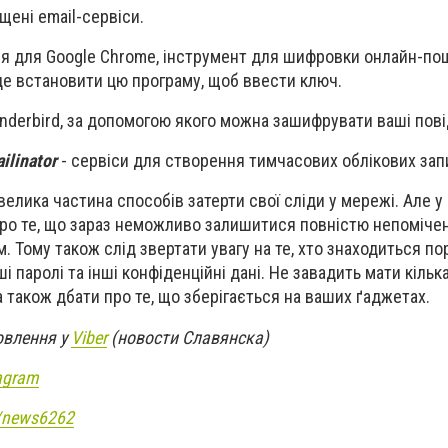
щені email-сервіси.
я для Google Chrome, інструмент для шифровки онлайн-по
е встановити цю програму, щоб ввести ключ.
underbird, за допомогою якого можна зашифрувати ваші пов
ailinator
- сервіси для створення тимчасових облікових зап
велика частина способів затерти свої сліди у мережі. Але у
про те, що зараз неможливо залишитися повністю непоміче
 Тому також слід звертати увагу на те, хто знаходиться по
і паролі та інші конфіденційні дані. Не завадить мати кільк
а також дбати про те, що зберігається на ваших ґаджетах.
овлення у
Viber
(новости Славянска)
agram
e/news6262