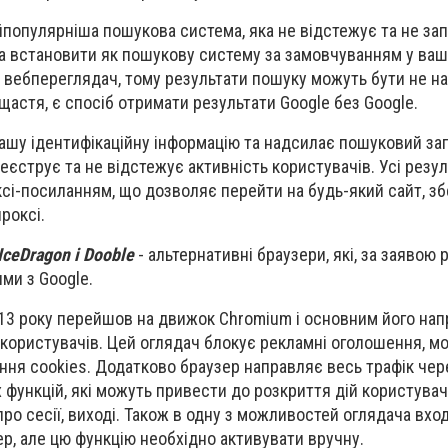
йпопулярніша пошукова система, яка не відстежує та не за
а встановити як пошукову систему за замовчуванням у ваш
вебпереглядач, тому результати пошуку можуть бути не на
щастя, є спосіб отримати результати Google без Google.
шу ідентифікаційну інформацію та надсилає пошуковий зап
 реєструє та не відстежує активність користувачів. Усі резу
сі-посиланням, що дозволяє перейти на будь-який сайт, зб
роксі.
ceDragon і Dooble
- альтернативні браузери, які, за заявою 
ми з Google.
3 року перейшов на движок Chromium і основним його на
 користувачів. Цей оглядач блокує рекламні оголошення, мо
ння cookies. Додатково браузер направляє весь трафік чер
 функцій, які можуть привести до розкриття дій користувач
 про сесії, виході. Також в одну з можливостей оглядача вхо
р, але цю функцію необхідно активувати вручну.