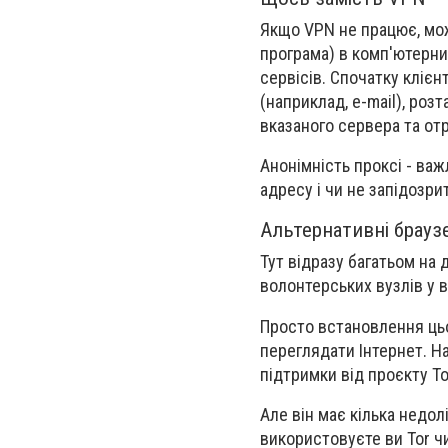
Якщо VPN не працює, мо
програма) в комп'ютерни
сервісів. Спочатку клієн
(наприклад, e-mail), ро
вказаного сервера та от
Анонімність проксі - ва
адресу і чи не запідозри
Альтернативні брауз
Тут відразу багатьом на
волонтерських вузлів у 
Просто встановлення цьо
переглядати Інтернет. На
підтримки від проєкту To
Але він має кілька недол
використовуєте ви Tor чи