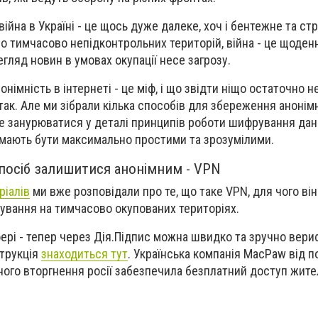
війна в Україні - це щось дуже далеке, хоч і бентежне та с
во тимчасово непідконтрольних територій, війна - це щоден
егляд новин в умовах окупації несе загрозу.
німність в інтернеті - це міф, і що звідти ніщо остаточно н
так. Але ми зібрали кілька способів для збереження анонімн
не занурюватися у деталі принципів роботи шифрування дани
кі мають бути максимально простими та зрозумілими.
посіб залишитися анонімним - VPN
ріалів
ми вже розповідали про те, що таке VPN, для чого він
ування на тимчасово окупованих територіях.
фері - тепер через Дія.Підпис можна швидко та зручно вери
струкція
знаходиться тут
. Українська компанія MacPaw від п
ого вторгнення росії забезпечила безплатний доступ жите