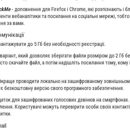
ackMe
- доповнення для Firefox і Chrome, які розпізнають і 
енти вебаналітики та посилання на соціальні мережі, тобто
я за вами.
мунікації
антажувати до 5 Гб без необхідності реєстрації.
варіант, який дозволяє зберігати файли розміром до 2 Гб бе
сто скачайте файл, а потім надішліть посилання тому, кому
йкраще проводити локально на зашифрованому зовнішньо
є безкоштовну версію свого програмного забезпечення.
даток для зашифрованих голосових дзвінків на смартфонах
лення. Користувачі можуть перевірити особи своїх контакті
итки.
ail