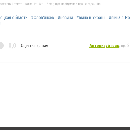
бхідний текст і натисніть Ctrl + Enter, щоб повідомити про це редакцію
ецкая область
#Слов'янськ
#новини
#війна в Україні
#війна з Р
а
0,0
Оцініть першим
Авторизуйтесь
, щоб