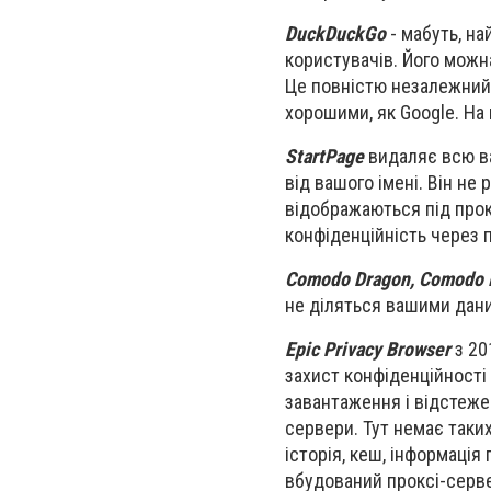
DuckDuckGo
- мабуть, на
користувачів. Його можн
Це повністю незалежний 
хорошими, як Google. На 
StartPage
видаляє всю ва
від вашого імені. Він не
відображаються під прок
конфіденційність через п
Comodo Dragon, Comodo I
не діляться вашими дани
Epic Privacy Browser
з
201
захист конфіденційності
завантаження і відстеже
сервери. Тут немає таких
історія, кеш, інформація
вбудований проксі-серве