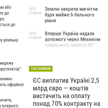
ма або
Землю накрила магнітна
19:37
ти до
2 серпня
буря майже 6-бального
урс
рівня
ається до
Вперше Україна надала
14:47
2 серпня
допомогу через Механізм
шу реальну
цивільного захисту ЄС
ю мережу
шрутизатор”.
ТОП НОВИНИ
нонімно
ЄС виплатив Україні 2,5
ють офіційної
млрд євро — коштів
вистачить на оплату
начити,
понад 70% контракту на
 Інтернеті.