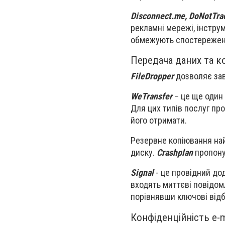
Disconnect.me, DoNotTr
рекламні мережі, інструм
обмежують спостереженн
Передача даних та ко
FileDropper
дозволяє зав
WeTransfer
– це ще один 
Для цих типів послуг про
його отримати.
Резервне копіювання на
диску.
Crashplan
пропону
Signal
- це провідний до
входять миттєві повідом
порівнявши ключові відб
Конфіденційність e-m