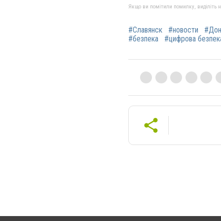
Якщо ви помітили помилку, виділіть нео
#Славянск
#новости
#Дон
#безпека
#цифрова безпек