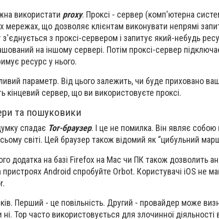
жна використати
proxy
. Проксі - сервер (комп'ютерна систе
х мережах, що дозволяє клієнтам виконувати непрямі запи
т з'єднується з проксі-сервером і запитує який-небудь рес
зташований на іншому сервері. Потім проксі-сервер підключ
римує ресурс у нього.
жливий параметр. Від цього залежить, чи буде приховано ва
ть кінцевий сервер, що ви використовуєте проксі.
ери та пошуковики
 думку спадає
Tor-браузер
. І це не помилка. Він являє собо
всьому світі. Цей браузер також відомий як “цибульний мар
го додатка на базі Firefox на Mac чи ПК також дозволить а
 пристроях Android спробуйте Orbot. Користувачі iOS не ма
r.
іків. Перший - це повільність. Другий - провайдер може виз
 ні. Тор часто використовується для злочинної діяльності в