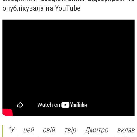
опублікувала на YouTube
“У цей свій твір Дмитро вклав