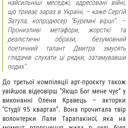
найсильніші меседжі, адресовані війні,
що триває зараз в Україні, – каже Сергій
Затула, копродюсер “Буремні вірші”. –
Пронизливі метафори, жорсткі та
реалістичні образи, безумовний
поетичний талант Дмитра змусять
глядачів слухати ці рядки, затамувавши
подих”.
До третьої компіляції арт-проєкту також
увійшов відеовірш “Якщо Бог мене чує” у
виконанні Олени Кравець – акторки
“Студії 95 квартал”. Вона прочитала твір
волонтерки Лали Тарапакіної, яка на
момент вторгнення жила в селі біля