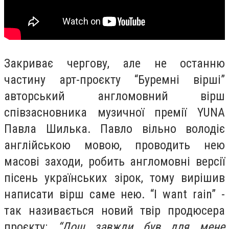
Закриває чергову, але не останню
частину арт-проєкту “Буремні вірші”
авторський англомовний вірш
співзасновника музичної премії YUNA
Павла Шилька. Павло вільно володіє
англійською мовою, проводить нею
масові заходи, робить англомовні версії
пісень українських зірок, тому вирішив
написати вірш саме нею. “I want rain” -
так називається новий твір продюсера
проєкту:
“Дощ завжди був для мене