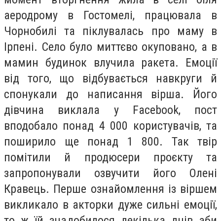
аеродрому в Гостомелі, працювала в
Чорнобилі та піклувалась про маму в
Ірпені. Село було миттєво окуповано, а в
мамин будинок влучила ракета. Емоції
від того, що відбувається навкруги й
спонукали до написання вірша. Його
дівчина виклала у Facebook, пост
вподобало понад 4 000 користувачів, та
поширило ще понад 1 800. Так твір
помітили й продюсери проєкту та
запропонували озвучити його Олені
Кравець. Перше ознайомлення із віршем
викликало в акторки дуже сильні емоції,
то ж їй знадобилося декілька днів аби