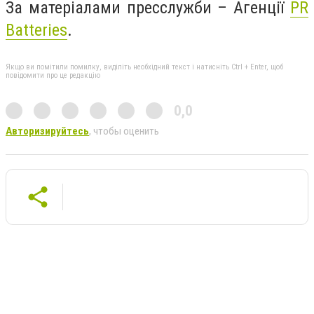
За матеріалами пресслужби – Агенції
PR
Batteries
.
Якщо ви помітили помилку, виділіть необхідний текст і натисніть Ctrl + Enter, щоб
повідомити про це редакцію
0,0
Авторизируйтесь
, чтобы оценить