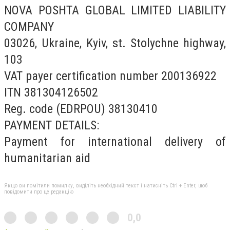
NOVA POSHTA GLOBAL LIMITED LIABILITY
COMPANY
03026, Ukraine, Kyiv, st. Stolychne highway,
103
VAT payer certification number 200136922
ITN 381304126502
Reg. code (EDRPOU) 38130410
PAYMENT DETAILS:
Payment for international delivery of
humanitarian aid
Якщо ви помітили помилку, виділіть необхідний текст і натисніть Ctrl + Enter, щоб
повідомити про це редакцію
0,0