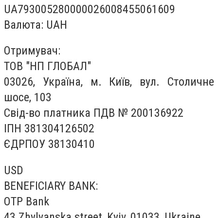
UA793005280000026008455061609
Валюта: UAH
Отримувач:
ТОВ "НП ГЛОБАЛ"
03026, Україна, м. Київ, вул. Столичне
шосе, 103
Свід-во платника ПДВ № 200136922
ІПН 381304126502
ЄДРПОУ 38130410
USD
BENEFICIARY BANK:
OTP Bank
43 Zhylyanska street, Kyiv, 01033, Ukraine