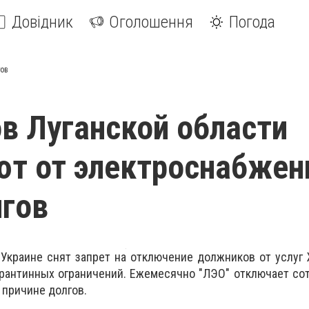
Довідник
Оголошення
Погода
гов
в Луганской области
т от электроснабжен
лгов
 Украине снят запрет на отключение должников от услуг
рантинных ограничений. Ежемесячно "ЛЭО" отключает со
 причине долгов.