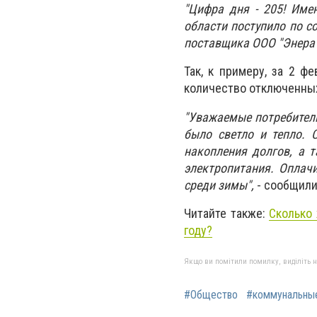
"Цифра дня - 205! Име
области поступило по с
поставщика ООО "Энера 
Так, к примеру, за 2 ф
количество отключенных
"Уважаемые потребители
было светло и тепло. 
накопления долгов, а 
электропитания. Оплачи
среди зимы",
- сообщили
Читайте также:
Сколько 
году?
Якщо ви помітили помилку, виділіть нео
#Общество
#коммунальные