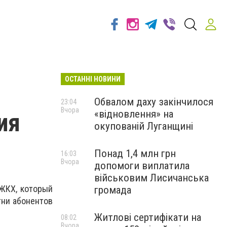
ОСТАННІ НОВИНИ
Обвалом даху закінчилося
23:04
Вчора
«відновлення» на
ия
окупованій Луганщині
Понад 1,4 млн грн
16:03
Вчора
допомоги виплатила
військовим Лисичанська
 ЖКХ, который
громада
тни абонентов
Житлові сертифікати на
08:02
Вчора