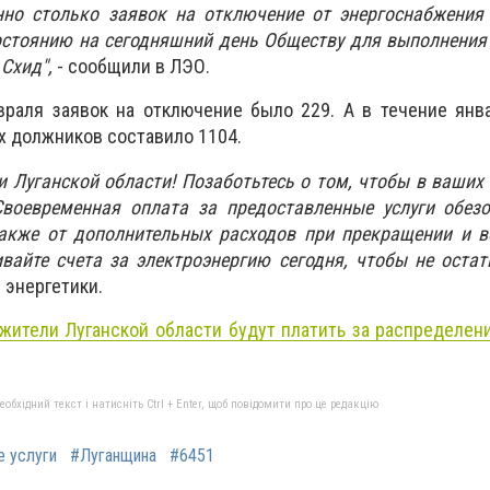
нно столько заявок на отключение от энергоснабжения 
остоянию на сегодняшний день Обществу для выполнения
Схид",
- сообщили в ЛЭО.
евраля заявок на отключение было 229. А в течение янв
 должников составило 1104.
 Луганской области! Позаботьтесь о том, чтобы в ваших
Своевременная оплата за предоставленные услуги обезо
также от дополнительных расходов при прекращении и в
вайте счета за электроэнергию сегодня, чтобы не остат
 энергетики.
жители Луганской области будут платить за распределени
бхідний текст і натисніть Ctrl + Enter, щоб повідомити про це редакцію
 услуги
#Луганщина
#6451