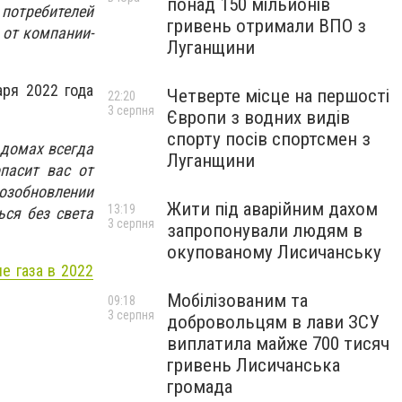
понад 150 мільйонів
потребителей
гривень отримали ВПО з
 от компании-
Луганщини
аря 2022 года
Четверте місце на першості
22:20
3 серпня
Європи з водних видів
спорту посів спортсмен з
 домах всегда
Луганщини
пасит вас от
озобновлении
Жити під аварійним дахом
13:19
ься без света
3 серпня
запропонували людям в
окупованому Лисичанську
е газа в 2022
Мобілізованим та
09:18
3 серпня
добровольцям в лави ЗСУ
виплатила майже 700 тисяч
гривень Лисичанська
громада