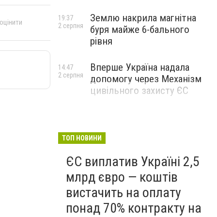
Землю накрила магнітна
19:37
 оцінити
2 серпня
буря майже 6-бального
рівня
Вперше Україна надала
14:47
2 серпня
допомогу через Механізм
цивільного захисту ЄС
ТОП НОВИНИ
ЄС виплатив Україні 2,5
млрд євро — коштів
вистачить на оплату
понад 70% контракту на