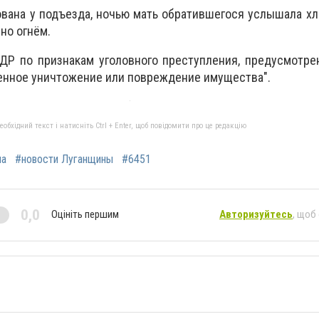
вана у подъезда, ночью мать обратившегося услышала хло
ено огнём.
ДР по признакам уголовного преступления, предусмотре
енное уничтожение или повреждение имущества".
бхідний текст і натисніть Ctrl + Enter, щоб повідомити про це редакцію
на
#новости Луганщины
#6451
0,0
Оцініть першим
Авторизуйтесь
, щоб