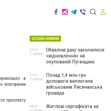
ОСТАННІ НОВИНИ
Обвалом даху закінчилося
23:04
5 серпня
«відновлення» на
окупованій Луганщині
Понад 1,4 млн грн
16:03
произошел в
5 серпня
допомоги виплатила
о возгорании
військовим Лисичанська
громада
 по проспекту
Житлові сертифікати на
08:02
5 серпня