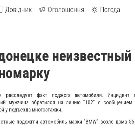
Довідник
Оголошення
Погода
донецке неизвестный
иномарку
я расследует факт поджога автомобиля. Инцидент 
ний мужчина обратился на линию "102" с сообщением 
ой у подъезда многоэтажки.
естные подожгли автомобиль марки "BMW" возле дома 55