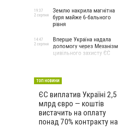
Землю накрила магнітна
19:37
2 серпня
буря майже 6-бального
рівня
Вперше Україна надала
14:47
2 серпня
допомогу через Механізм
цивільного захисту ЄС
ТОП НОВИНИ
ЄС виплатив Україні 2,5
млрд євро — коштів
вистачить на оплату
понад 70% контракту на