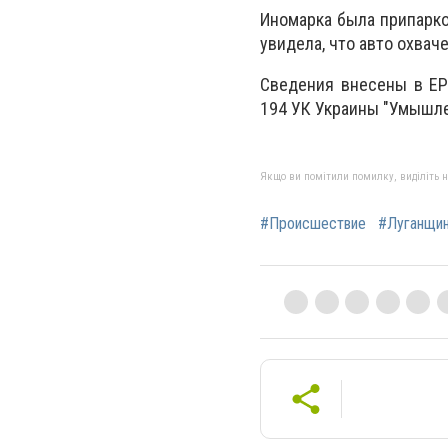
Иномарка была припарко
увидела, что авто охвач
Сведения внесены в ЕР
194 УК Украины "Умышл
Якщо ви помітили помилку, виділіть нео
#Происшествие
#Луганщи