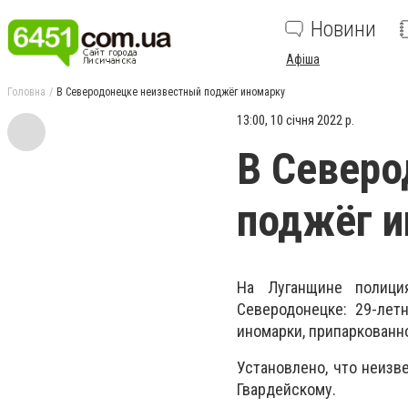
Новини
Афіша
Головна
В Северодонецке неизвестный поджёг иномарку
13:00, 10 січня 2022 р.
В Северо
поджёг 
На Луганщине полици
Северодонецке: 29-лет
иномарки, припаркованн
Установлено, что неизв
Гвардейскому.