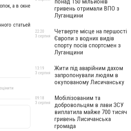
понад 150 мільйонів
пок, а в окне
гривень отримали ВПО з
Луганщини
нного статьей
Четверте місце на першості
22:20
3 серпня
Європи з водних видів
спорту посів спортсмен з
Луганщини
Жити під аварійним дахом
13:19
3 серпня
запропонували людям в
окупованому Лисичанську
 оцінити
Мобілізованим та
09:18
3 серпня
добровольцям в лави ЗСУ
виплатила майже 700 тисяч
гривень Лисичанська
громада