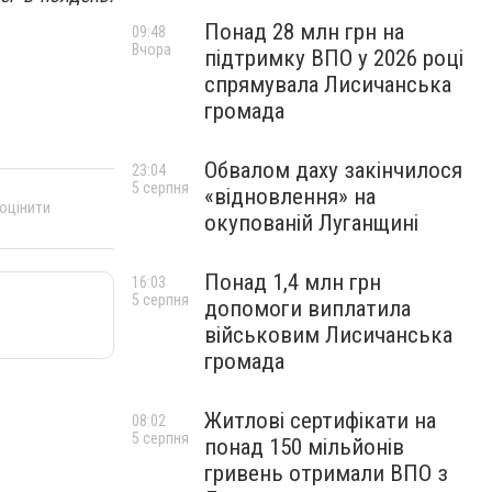
Понад 28 млн грн на
09:48
Вчора
підтримку ВПО у 2026 році
спрямувала Лисичанська
громада
Обвалом даху закінчилося
23:04
5 серпня
«відновлення» на
 оцінити
окупованій Луганщині
Понад 1,4 млн грн
16:03
5 серпня
допомоги виплатила
військовим Лисичанська
громада
Житлові сертифікати на
08:02
5 серпня
понад 150 мільйонів
гривень отримали ВПО з