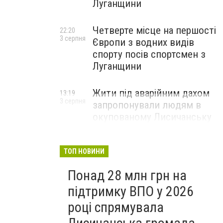
Луганщини
Четверте місце на першості
22:20
3 серпня
Європи з водних видів
спорту посів спортсмен з
Луганщини
Жити під аварійним дахом
13:19
3 серпня
запропонували людям в
окупованому Лисичанську
ТОП НОВИНИ
Понад 28 млн грн на
підтримку ВПО у 2026
році спрямувала