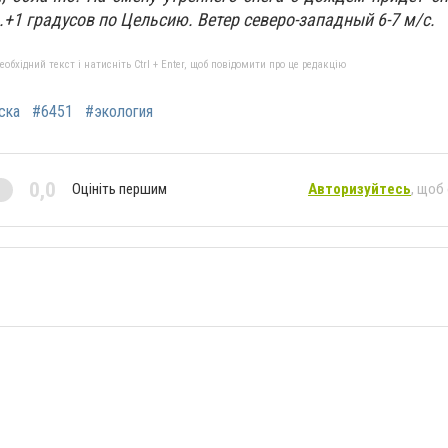
..+1 градусов по Цельсию. Ветер северо-западный 6-7 м/с.
бхідний текст і натисніть Ctrl + Enter, щоб повідомити про це редакцію
ска
#6451
#экология
0,0
Оцініть першим
Авторизуйтесь
, щоб