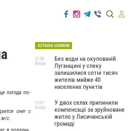
ОСТАННІ НОВИНИ
на
Без води на окупованій
21:08
Вчора
Луганщині у спеку
залишилися сотні тисяч
жителів майже 40
населених пунктів
це погода по-
У двох селах припинили
13:07
Вчора
компенсації за зруйноване
ается снег с
житло у Лисичанській
 м/с.
громаді
ег в полдень.