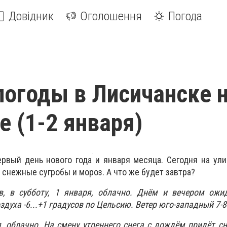
Довідник
Оголошення
Погода
погоды в Лисичанске 
 (1-2 января)
рвый день нового года и января месяца. Сегодня на ули
 снежные сугробы и мороз. А что же будет завтра?
в, в субботу, 1 января, облачно. Днём и вечером ожид
духа -6...+1 градусов по Цельсию. Ветер юго-западный 7-8
я, облачно. На смену утреннего снега с дождём придёт сн