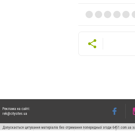
Реклама на сайті:
rek@citysites.ua
Допускається цитування матеріалів без отримання попередньої згоди 6451.com.ua за
пошукових систем гіперпосилання на цитовані статті не нижче другого абзацу в тек