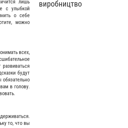
ничится лишь
виробництво
те с улыбкой
мнить о себе
отите, можно
понимать всех,
сшибательное
т развиваться
дсказки будут
ы обязательно
вам в голову.
вовать.
адерживаться.
ку то, что вы