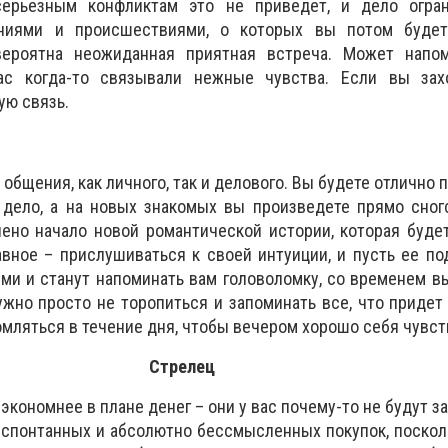
серьезным конфликтам это не приведет, и дело огра
ниями и происшествиями, о которых вы потом буде
вероятна неожиданная приятная встреча. Может напо
ас когда-то связывали нежные чувства. Если вы зах
ую связь.
общения, как личного, так и делового. Вы будете отлично 
 дело, а на новых знакомых вы произведете прямо сног
ено начало новой романтической истории, которая буде
авное – прислушиваться к своей интуиции, и пусть ее по
ми и станут напоминать вам головоломку, со временем в
ужно просто не торопиться и запоминать все, что придет 
омляться в течение дня, чтобы вечером хорошо себя чувст
Стрелец
экономнее в плане денег – они у вас почему-то не будут з
 спонтанных и абсолютно бессмысленных покупок, посколь