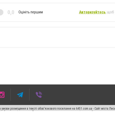
0,0
Оцініть першим
Авторизуйтесь
, щоб
 умови розміщення в тексті обов'язкового посилання на 6451.com.ua - Сайт міста Лис
сті або в якості джерела. Порушення виняткових прав переслідується Законом.