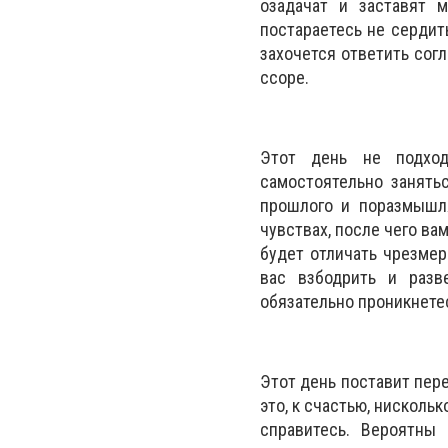
озадачат и заставят 
постараетесь не сердит
захочется ответить сог
ссоре.
Этот день не подход
самостоятельно занять
прошлого и поразмышля
чувствах, после чего ва
будет отличать чрезмер
вас взбодрить и разв
обязательно проникнет
Этот день поставит пер
это, к счастью, нисколь
справитесь. Вероятны