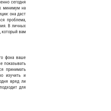
енно сегодня
к минимум на
ции: она даст
ся проблема,
ния. В личных
, который вам
го фона ваше
не показывать
ся принимать
но изучить и
годня вряд ли
 подходит для