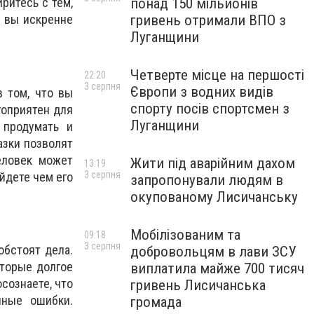
понад 150 мільйонів
ритесь с тем,
гривень отримали ВПО з
у вы искренне
Луганщини
Четверте місце на першості
22:20
3 серпня
Європи з водних видів
в том, что вы
спорту посів спортсмен з
гоприятен для
Луганщини
 продумать и
азки позволят
еловек может
Жити під аварійним дахом
13:19
3 серпня
йдете чем его
запропонували людям в
окупованому Лисичанську
Мобілізованим та
09:18
3 серпня
обстоят дела.
добровольцям в лави ЗСУ
оторые долгое
виплатила майже 700 тисяч
осознаете, что
гривень Лисичанська
нные ошибки.
громада