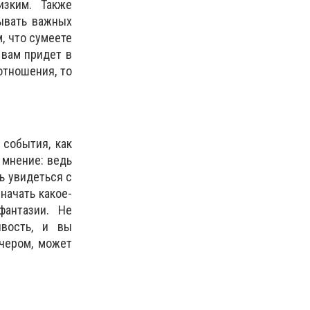
изким. Также
сывать важных
, что сумеете
 вам придет в
отношения, то
 события, как
 мнение: ведь
ь увидеться с
начать какое-
фантазии. Не
ивость, и вы
ечером, может