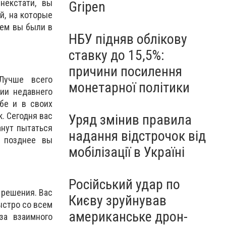
некстати, вы
Gripen
й, на которые
кем вы были в
НБУ підняв облікову
ставку до 15,5%:
причини посилення
Лучше всего
монетарної політики
ции недавнего
бе и в своих
. Сегодня вас
Уряд змінив правила
анут пытаться
надання відстрочок від
, позднее вы
мобілізації в Україні
Російський удар по
 решения. Вас
Києву зруйнував
быстро со всем
американське дрон-
за взаимного