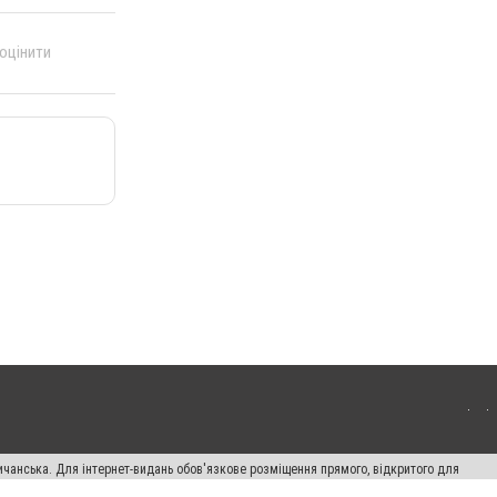
 оцінити
ичанська. Для інтернет-видань обов'язкове розміщення прямого, відкритого для