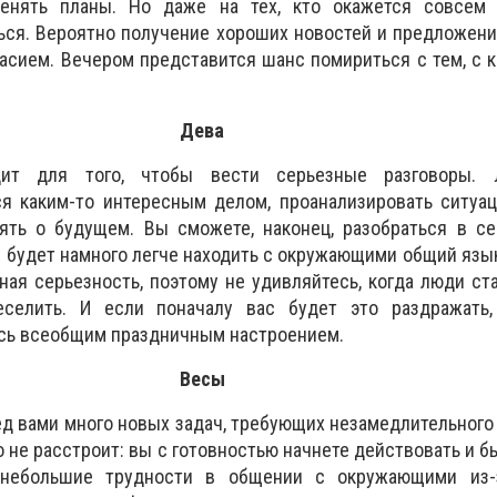
менять планы. Но даже на тех, кто окажется совсем 
ься. Вероятно получение хороших новостей и предложени
ласием. Вечером представится шанс помириться с тем, с 
Дева
ит для того, чтобы вести серьезные разговоры. 
ся каким-то интересным делом, проанализировать ситуа
ть о будущем. Вы сможете, наконец, разобраться в се
м будет намного легче находить с окружающими общий язык
ная серьезность, поэтому не удивляйтесь, когда люди ст
еселить. И если поначалу вас будет это раздражать
есь всеобщим праздничным настроением.
Весы
ед вами много новых задач, требующих незамедлительного
ко не расстроит: вы с готовностью начнете действовать и 
 небольшие трудности в общении с окружающими из-