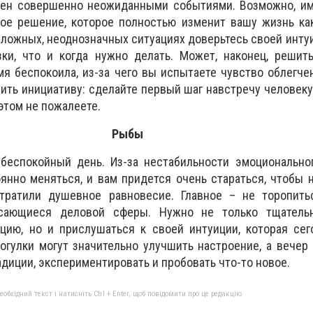
нен совершенно неожиданными событиями. Возможно, им
ое решение, которое полностью изменит вашу жизнь ка
ложных, неоднозначных ситуациях доверьтесь своей интуи
ки, что и когда нужно делать. Может, наконец, решить
мя беспокоила, из-за чего вы испытаете чувство облегче
ить инициативу: сделайте первый шаг навстречу человеку
 этом не пожалеете.
Рыбы
беспокойный день. Из-за нестабильности эмоционально
янно меняться, и вам придется очень стараться, чтобы 
тратили душевное равновесие. Главное – не торопить
асающиеся деловой сферы. Нужно не только тщатель
ацию, но и прислушаться к своей интуиции, которая се
огулки могут значительно улучшить настроение, а вечер
адиции, экспериментировать и пробовать что-то новое.
бхідний текст і натисніть Ctrl + Enter, щоб повідомити про це редакцію