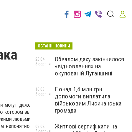
ОСТАННІ НОВИНИ
ака
Обвалом даху закінчилося
23:04
5 серпня
«відновлення» на
окупованій Луганщині
Понад 1,4 млн грн
16:03
5 серпня
допомоги виплатила
військовим Лисичанська
 и могут даже
громада
 о котором вы
изкими людьми
Житлові сертифікати на
ам непонятно.
08:02
5 серпня