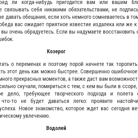
ряд ли когда-нибудь пригодится вам или вашим бл
не связывать себя никакими обязательствами, не подпи
е давать обещания, если хоть немного сомневаетесь в том
обеда вас ожидает приятное известие издалека или же к
у вы очень обрадуетесь. Если вы надумаете восстановить 
шибок.
Козерог
ать о переменах и поэтому порой начнете так торопить
ть этот день как можно быстрее. Совершенно ошибочное
много прекрасных моментов, а также даст вам возможност
ильно скучали, помириться с тем, с кем вы были в ссоре, 
ое дело, требующее творческого подхода и полета 
и что-то не будет даваться легко: проявите настойч
успеха. Новое знакомство, которое ждет вас сегодня в
ическому увлечению.
Водолей