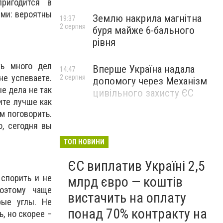
ригодится в
ыми: вероятны
Землю накрила магнітна
19:37
2 серпня
буря майже 6-бального
рівня
ть много дел
Вперше Україна надала
14:47
не успеваете.
2 серпня
допомогу через Механізм
ые дела не так
цивільного захисту ЄС
ите лучше как
м поговорить.
ю, сегодня вы
ТОП НОВИНИ
ЄС виплатив Україні 2,5
спорить и не
млрд євро — коштів
поэтому чаще
вистачить на оплату
рые углы. Не
понад 70% контракту на
, но скорее –