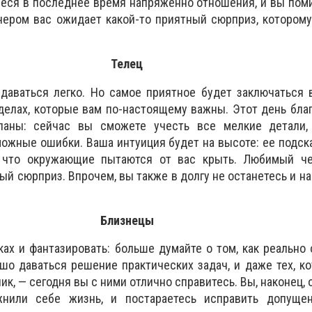
ся в последнее время напряженно отношения, и вы поми
чером вас ожидает какой-то приятный сюрприз, котором
Телец
даваться легко. Но самое приятное будет заключаться 
 делах, которые вам по-настоящему важны. Этот день бла
планы: сейчас вы сможете учесть все мелкие детали,
ожные ошибки. Ваша интуиция будет на высоте: ее подск
, что окружающие пытаются от вас крыть. Любимый ч
й сюрприз. Впрочем, вы также в долгу не останетесь и на
Близнецы
ках и фантазировать: больше думайте о том, как реально 
шо даваться решение практических задач, и даже тех, к
ик, — сегодня вы с ними отлично справитесь. Вы, наконец, 
нили себе жизнь, и постараетесь исправить допуще