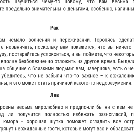
ность научиться чему-то новому, что вам весьма п
те предельно внимательны с деньгами, особенно, наличн
Рак
ам немало волнений и переживаний. Торопясь сдела
е нервничать, поскольку вам покажется, что вы ничего 
узу, постарайтесь успокоиться, и вы поймете, что некотор
 вполне безболезненно отложить на другое время. Выдел
а общение с близкими людьми: вам, наверняка, есть о че
 убедитесь, что не забыли что-то важное – к сожалени
ны, и это может стать причиной какого-то недоразумения.
Лев
троены весьма миролюбиво и предпочли бы ни с кем не 
яд ли получится полностью избежать разногласий, 
у юмора – хорошая шутка поможет сгладить все ост
грянут неожиданные гости, которые могут вас и обрадовать