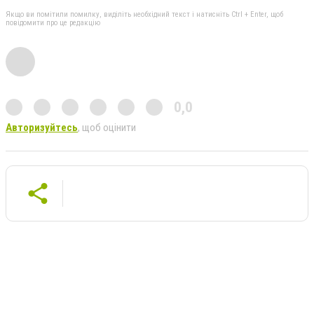
Якщо ви помітили помилку, виділіть необхідний текст і натисніть Ctrl + Enter, щоб
повідомити про це редакцію
0,0
Авторизуйтесь
, щоб оцінити