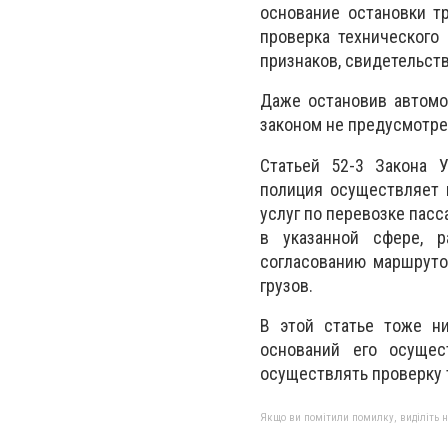
основание остановки т
проверка технического
признаков, свидетельст
Даже остановив автомо
законом не предусмотре
Статьей 52-3 Закона 
полиция осуществляет 
услуг по перевозке пасс
в указанной сфере, 
согласованию маршруто
грузов.
В этой статье тоже н
оснований его осущес
осуществлять проверку т
Якщо ви помітили помилку, виділіть нео