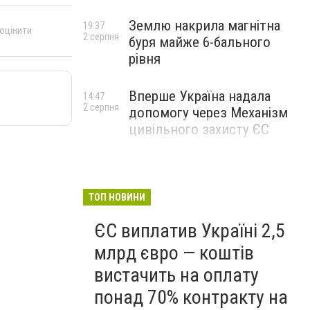
Землю накрила магнітна
19:37
 оцінити
2 серпня
буря майже 6-бального
рівня
Вперше Україна надала
14:47
2 серпня
допомогу через Механізм
цивільного захисту ЄС
ТОП НОВИНИ
ЄС виплатив Україні 2,5
млрд євро — коштів
вистачить на оплату
понад 70% контракту на