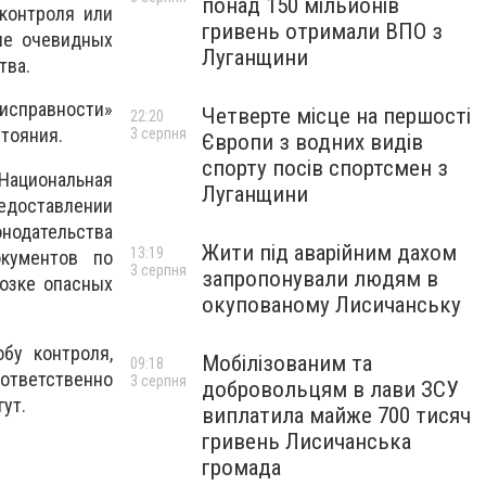
понад 150 мільйонів
контроля или
гривень отримали ВПО з
ие очевидных
Луганщини
тва.
исправности»
Четверте місце на першості
22:20
тояния.
3 серпня
Європи з водних видів
спорту посів спортсмен з
Национальная
Луганщини
едоставлении
онодательства
Жити під аварійним дахом
13:19
кументов по
3 серпня
запропонували людям в
озке опасных
окупованому Лисичанську
бу контроля,
Мобілізованим та
09:18
ответственно
3 серпня
добровольцям в лави ЗСУ
ут.
виплатила майже 700 тисяч
гривень Лисичанська
громада