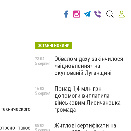
ОСТАННІ НОВИНИ
Обвалом даху закінчилося
23:04
5 серпня
«відновлення» на
окупованій Луганщині
Понад 1,4 млн грн
16:03
5 серпня
допомоги виплатила
військовим Лисичанська
технического
громада
Житлові сертифікати на
08:02
отрено такое
5 серпня