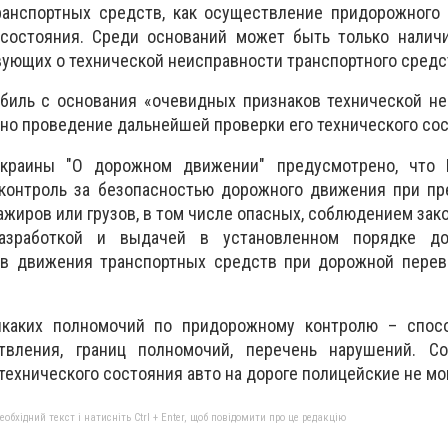
ранспортных средств, как осуществление придорожного 
 состояния. Среди оснований может быть только налич
вующих о технической неисправности транспортного средс
биль с основания «очевидных признаков технической не
но проведение дальнейшей проверки его технического сос
Украины "О дорожном движении" предусмотрено, что 
контроль за безопасностью дорожного движения при пр
ажиров или грузов, в том числе опасных, соблюдением зак
разработкой и выдачей в установленном порядке до
в движения транспортных средств при дорожной перев
икаких полномочий по придорожному контролю – спосо
твления, границ полномочий, перечень нарушений. Со
ехнического состояния авто на дороге полицейские не мог
бхідний текст і натисніть Ctrl + Enter, щоб повідомити про це редакцію