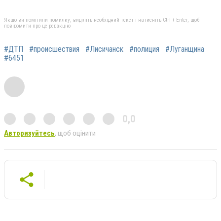
Якщо ви помітили помилку, виділіть необхідний текст і натисніть Ctrl + Enter, щоб
повідомити про це редакцію
#ДТП
#происшествия
#Лисичанск
#полиция
#Луганщина
#6451
0,0
Авторизуйтесь
, щоб оцінити