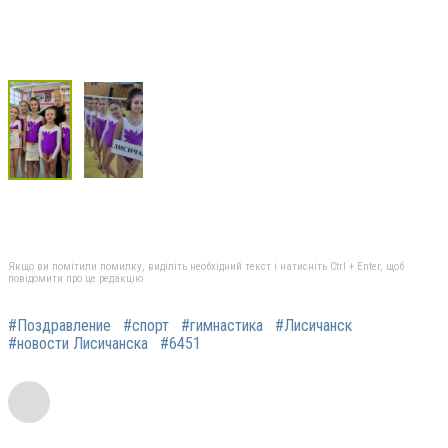
Якщо ви помітили помилку, виділіть необхідний текст і натисніть Ctrl + Enter, щоб
повідомити про це редакцію
#Поздравление
#спорт
#гимнастика
#Лисичанск
#новости Лисичанска
#6451