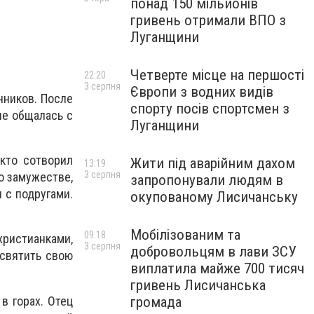
понад 150 мільйонів
гривень отримали ВПО з
Луганщини
Четверте місце на першості
22:20
3 серпня
Європи з водних видів
чников. После
спорту посів спортсмен з
не общалась с
Луганщини
 кто сотворил
Жити під аварійним дахом
13:19
3 серпня
 о замужестве,
запропонували людям в
 с подругами.
окупованому Лисичанську
Мобілізованим та
09:18
христианками,
3 серпня
добровольцям в лави ЗСУ
освятить свою
виплатила майже 700 тисяч
гривень Лисичанська
в горах. Отец
громада