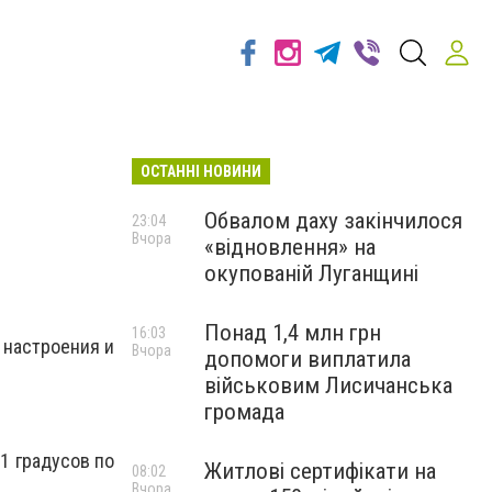
ОСТАННІ НОВИНИ
Обвалом даху закінчилося
23:04
Вчора
«відновлення» на
окупованій Луганщині
Понад 1,4 млн грн
16:03
 настроения и
Вчора
допомоги виплатила
військовим Лисичанська
громада
1 градусов по
Житлові сертифікати на
08:02
Вчора