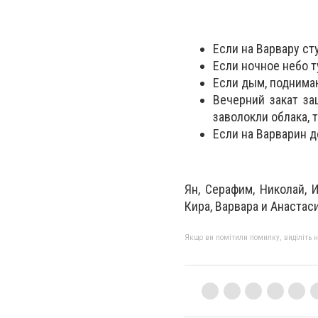
Если на Варвару ст
Если ночное небо т
Если дым, поднимаю
Вечерний закат за
заволокли облака, 
Если на Варварин д
Ян, Серафим, Николай, И
Кира, Варвара и Анастас
Якщо ви помітили помилку, виділіть нео