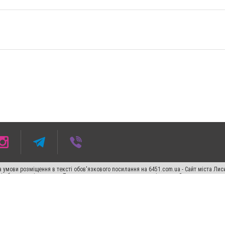
 умови розміщення в тексті обов'язкового посилання на 6451.com.ua - Сайт міста Лис
сті або в якості джерела. Порушення виняткових прав переслідується Законом.
ський спецпроєкт", "Політичні новини", "Пресреліз", "PR", "Офіційно", "Політична рек
"CitySites"
Правила класифайд
Редакційна політика
Політика конфіденційності
Пр