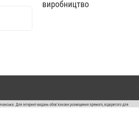
виробництво
ичанська. Для інтернет-видань обов'язкове розміщення прямого, відкритого для
лама" публікуються на правах реклами.
авила сайту
Автори проєкту