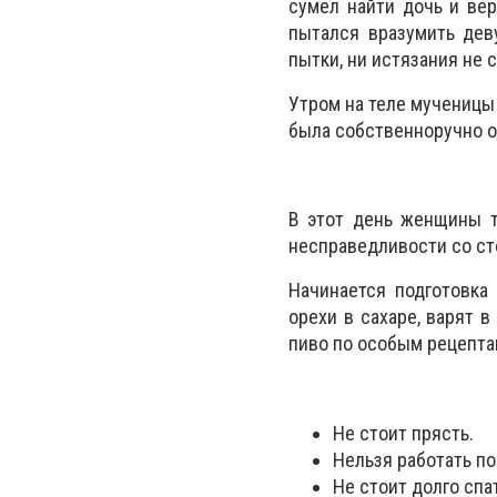
сумел найти дочь и вер
пытался вразумить дев
пытки, ни истязания не 
Утром на теле мученицы 
была собственноручно о
В этот день женщины т
несправедливости со ст
Начинается подготовка
орехи в сахаре, варят 
пиво по особым рецепта
Не стоит прясть.
Нельзя работать по
Не стоит долго спа