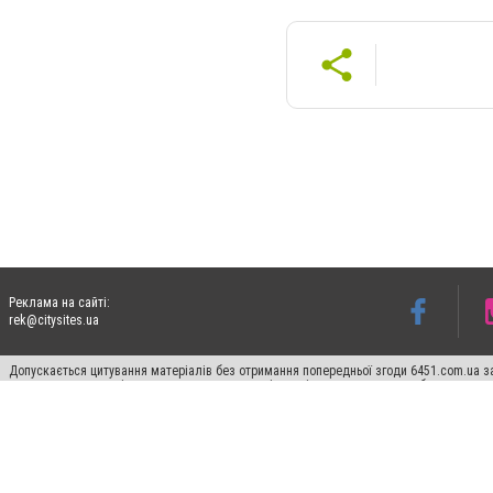
Реклама на сайті:
rek@citysites.ua
Допускається цитування матеріалів без отримання попередньої згоди 6451.com.ua за
пошукових систем гіперпосилання на цитовані статті не нижче другого абзацу в тек
Матеріали з плашками "Новини компаній", "Промо", "Партнерський матеріал", "Партнер
Реклама на сайті
Франшиза 