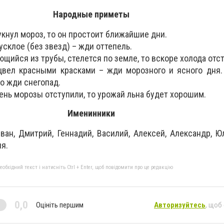
Народные приметы
укнул мороз, то он простоит ближайшие дни.
усклое (без звезд) – жди оттепель.
щийся из трубы, стелется по земле, то вскоре холода отст
цвел красными красками – жди морозного и ясного дня.
то жди снегопад.
ень морозы отступили, то урожай льна будет хорошим.
Именинники
ван, Дмитрий, Геннадий, Василий, Алексей, Александр, Юл
ия.
бхідний текст і натисніть Ctrl + Enter, щоб повідомити про це редакцію
0,0
Оцініть першим
Авторизуйтесь
, щоб