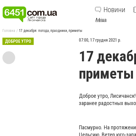
Новини
Афіша
Головна
17 декабря: погода, праздники, приметы
07:00, 17 грудня 2021 р.
ДОБРОЕ УТРО
17 декаб
приметы
Доброе утро, Лисичанск!
заранее радостных выхо
Пасмурно. На протяжении
Цельсию. Ветер юго-запа