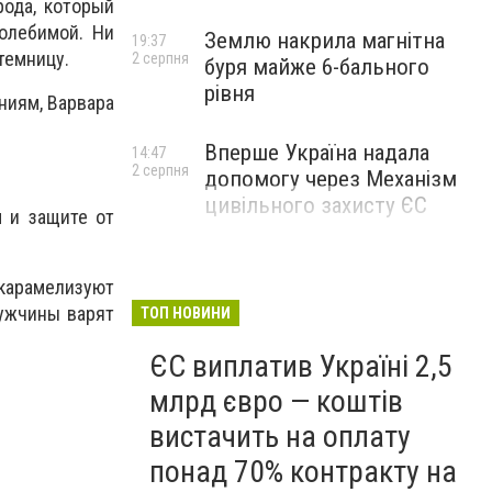
рода, который
олебимой. Ни
Землю накрила магнітна
19:37
темницу.
2 серпня
буря майже 6-бального
рівня
ниям, Варвара
Вперше Україна надала
14:47
2 серпня
допомогу через Механізм
цивільного захисту ЄС
 и защите от
карамелизуют
Мужчины варят
ТОП НОВИНИ
ЄС виплатив Україні 2,5
млрд євро — коштів
вистачить на оплату
понад 70% контракту на