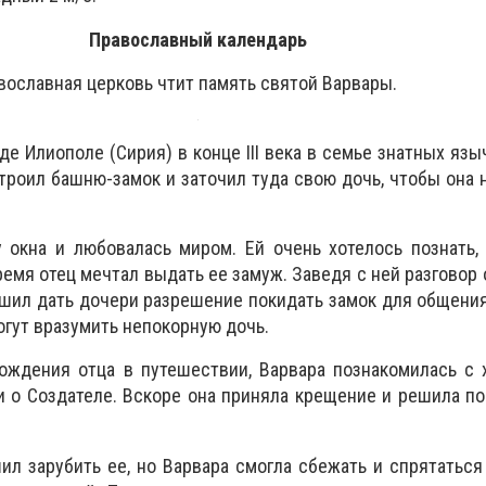
Православный календарь
авославная церковь чтит память святой Варвары.
де Илиополе (Сирия) в конце III века в семье знатных язы
троил башню-замок и заточил туда свою дочь, чтобы она 
 окна и любовалась миром. Ей очень хотелось познать,
время отец мечтал выдать ее замуж. Заведя с ней разговор
решил дать дочери разрешение покидать замок для общения
огут вразумить непокорную дочь.
ождения отца в путешествии, Варвара познакомилась с 
и о Создателе. Вскоре она приняла крещение и решила п
ил зарубить ее, но Варвара смогла сбежать и спрятаться 