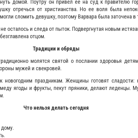
нуть домой. Поутру он привел ее на суд к правителю го
ушку отречься от христианства. Но ее воля была непок
смогли сломить девушку, поэтому Варвара была заточена в 
не осталось и следа от пыток. Подвергнутая новым истяза
безглавлена отцом.
Традиции и обряды
радиционно молятся святой о послании здоровья детям
ороны мужей и свекровей.
 к новогодним праздникам. Женщины готовят сладости: 
в меду ягоды и фрукты, пекут пряники, делают леденцы. 
м.
Что нельзя делать сегодня
 дому.
ть.