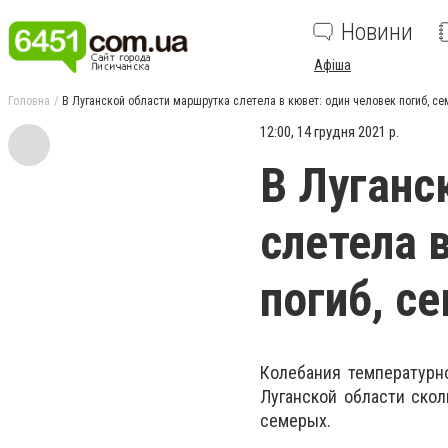
Новини
Афіша
Головна
В Луганской области маршрутка слетела в кювет: один человек погиб, с
12:00, 14 грудня 2021 р.
В Луганс
слетела 
погиб, с
Колебания температурно
Луганской области скол
семерых.