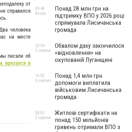
неподалеку от
Понад 28 млн грн на
09:48
 не справился
Вчора
підтримку ВПО у 2026 році
сь.
спрямувала Лисичанська
громада
 Два человека
час на месте
Обвалом даху закінчилося
23:04
5 серпня
«відновлення» на
 мы писали об
окупованій Луганщині
м, врезался в
Понад 1,4 млн грн
16:03
5 серпня
допомоги виплатила
військовим Лисичанська
громада
Житлові сертифікати на
08:02
5 серпня
понад 150 мільйонів
гривень отримали ВПО з