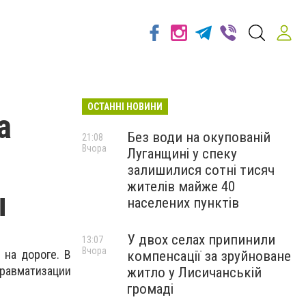
ОСТАННІ НОВИНИ
а
Без води на окупованій
21:08
Вчора
Луганщині у спеку
залишилися сотні тисяч
жителів майже 40
ы
населених пунктів
У двох селах припинили
13:07
Вчора
 на дороге. В
компенсації за зруйноване
травматизации
житло у Лисичанській
громаді