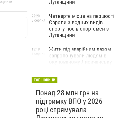
Луганщини
 оцінити
Четверте місце на першості
22:20
3 серпня
Європи з водних видів
спорту посів спортсмен з
Луганщини
Жити під аварійним дахом
13:19
3 серпня
запропонували людям в
окупованому Лисичанську
ТОП НОВИНИ
Понад 28 млн грн на
підтримку ВПО у 2026
році спрямувала