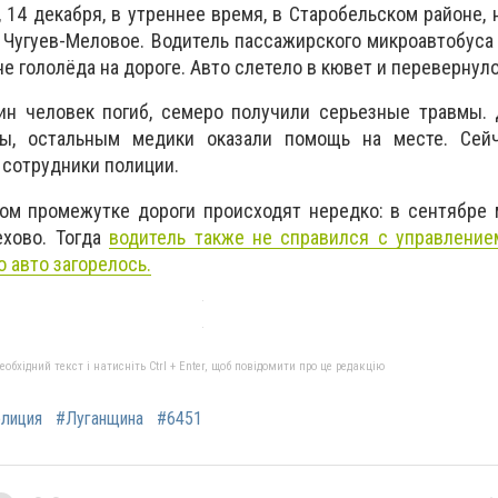
 14 декабря, в утреннее время, в Старобельском районе, 
е Чугуев-Меловое. Водитель пассажирского микроавтобуса
е гололёда на дороге. Авто слетело в кювет и перевернуло
дин человек погиб, семеро получили серьезные травмы.
ны, остальным медики оказали помощь на месте. Сей
сотрудники полиции.
том промежутке дороги происходят нередко: в сентябре
ехово. Тогда
водитель также не справился с управление
о авто загорелось.
бхідний текст і натисніть Ctrl + Enter, щоб повідомити про це редакцію
лиция
#Луганщина
#6451