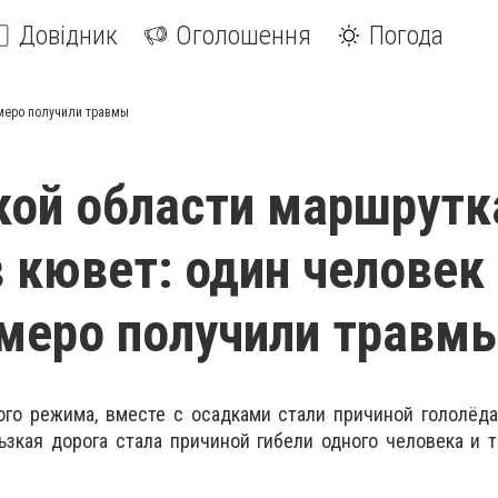
Довідник
Оголошення
Погода
емеро получили травмы
кой области маршрутк
в кювет: один человек
емеро получили травм
го режима, вместе с осадками стали причиной гололёда
ьзкая дорога стала причиной гибели одного человека и 