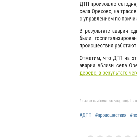
ДТП произошло сегодня,
села Орехово, на трасс
с управлением по причин
В результате аварии о
были госпитализирова
происшествия работают 
Отметим, что ДТП на э
аварии вблизи села Ор
дерево, в результате чег
Якщо ви помітили помилку, виділіть нео
#ДТП
#происшествия
#по