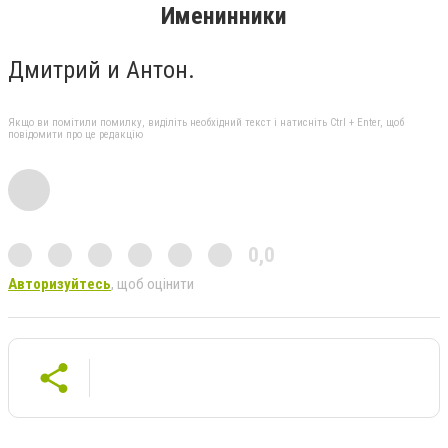
Именинники
Дмитрий и Антон.
Якщо ви помітили помилку, виділіть необхідний текст і натисніть Ctrl + Enter, щоб
повідомити про це редакцію
0,0
Авторизуйтесь
, щоб оцінити