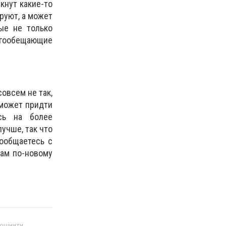
кнут какие-то
аруют, а может
ые не только
огообещающие
овсем не так,
 может придти
сь на более
учше, так что
ообщаетесь с
вам по-новому
 оцінити