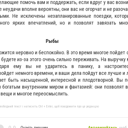
елающие помочь вам и поддержать, если вдруг у вас возни
е неудачи вполне вероятны, они вас не огорчат и не разоч
ыми. Не исключены незапланированные поездки, котор
ного ярких впечатлений, но и позволят завязать мн
Рыбы
жится неровно и беспокойно. В это время многое пойдет с
 будете из-за этого очень сильно переживать. На выручку
одаря ему вы не ударитесь в панику, а настроите
ойдет немного времени, и ваши дела пойдут все лучше и л
ает быть насыщенной, интересной и плодотворной. Вы п
 богатым внутренним миром и фантазией: они позволят 
 вещи и многое переосмыслить.
бхідний текст і натисніть Ctrl + Enter, щоб повідомити про це редакцію
0,0
Оцініть першим
Авторизуйтесь
, щоб