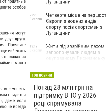
дают приятные
Луганщини
делите особое
Четверте місце на першості
22:20
3 серпня
Європи з водних видів
спорту посів спортсмен з
Луганщини
ношения могут
и друг друга.
ия. Проявите
Жити під аварійним дахом
13:19
роще избежать
3 серпня
запропонували людям в
ь о планах на
окупованому Лисичанську
займет много
ТОП НОВИНИ
Понад 28 млн грн на
ы все успеть.
підтримку ВПО у 2026
 вам придется
ь, даже если
році спрямувала
еко не всегда