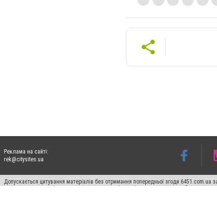
Реклама на сайті:
rek@citysites.ua
Допускається цитування матеріалів без отримання попередньої згоди 6451.com.ua за
пошукових систем гіперпосилання на цитовані статті не нижче другого абзацу в тек
Матеріали з плашками "Новини компаній", "Промо", "Партнерський матеріал", "Партнер