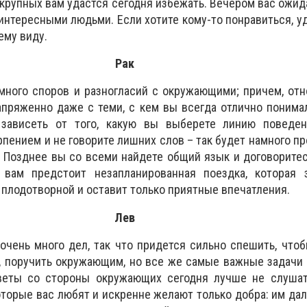
а крупных вам удастся сегодня избежать. Вечером вас ожи
 интересными людьми. Если хотите кому-то понравиться, у
ему виду.
Рак
много споров и разногласий с окружающими; причем, от
пряженно даже с теми, с кем вы всегда отлично понимал
 зависеть от того, какую вы выберете линию поведен
рпением и не говорите лишних слов – так будет намного п
Позднее вы со всеми найдете общий язык и договоритес
 вам предстоит незапланированная поездка, которая 
 плодотворной и оставит только приятные впечатления.
Лев
очень много дел, так что придется сильно спешить, чтоб
, поручить окружающим, но все же самые важные задачи
веты со стороны окружающих сегодня лучше не слушат
оторые вас любят и искренне желают только добра: им дал