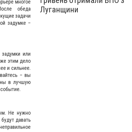
гривень отримали ВПО з
арьере многое
Луганщини
После обеда
екущие задачи
рой задумке –
 задумки или
аже этим дело
ее и сильнее.
вайтесь – вы
ены в лучшую
 событие.
ым. Не нужно
 будут давать
 неправильное