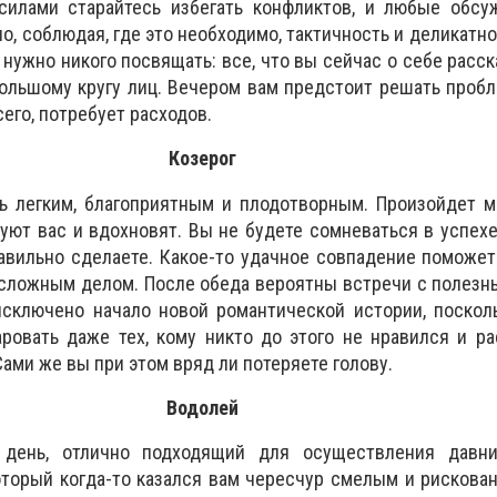
силами старайтесь избегать конфликтов, и любые обсу
о, соблюдая, где это необходимо, тактичность и деликатно
нужно никого посвящать: все, что вы сейчас о себе расск
ольшому кругу лиц. Вечером вам предстоит решать проб
сего, потребует расходов.
Козерог
ь легким, благоприятным и плодотворным. Произойдет м
уют вас и вдохновят. Вы не будете сомневаться в успехе
авильно сделаете. Какое-то удачное совпадение поможе
 сложным делом. После обеда вероятны встречи с полез
исключено начало новой романтической истории, поскол
ровать даже тех, кому никто до этого не нравился и р
ами же вы при этом вряд ли потеряете голову.
Водолей
день, отлично подходящий для осуществления давн
оторый когда-то казался вам чересчур смелым и рискова