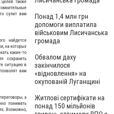
Лисичанська громада
 целей. Также
сомнительные
кто сулит вам
Понад 1,4 млн грн
допомоги виплатила
військовим Лисичанська
громада
го найдется
и, на которых
кать какие-то
Обвалом даху
те сохранить
закінчилося
те ситуацию в
позволят вам
«відновлення» на
окупованій Луганщині
Житлові сертифікати на
переговоры, а
чно понимать
понад 150 мільйонів
ях. Возможно,