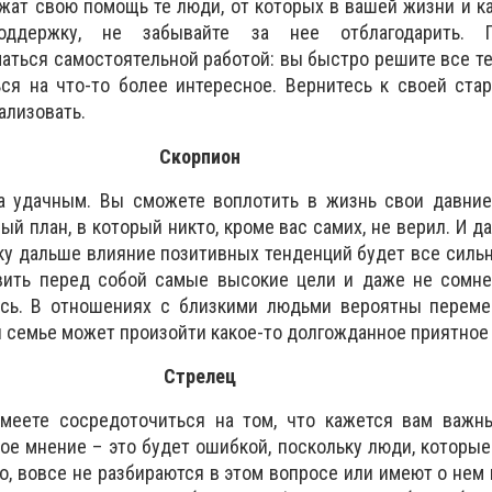
ат свою помощь те люди, от которых в вашей жизни и к
оддержку, не забывайте за нее отблагодарить. 
аться самостоятельной работой: вы быстро решите все т
ся на что-то более интересное. Вернитесь к своей ста
ализовать.
Скорпион
а удачным. Вы сможете воплотить в жизнь свои давние
й план, в который никто, кроме вас самих, не верил. И д
ьку дальше влияние позитивных тенденций будет все сильн
авить перед собой самые высокие цели и даже не сомне
есь. В отношениях с близкими людьми вероятны перем
ей семье может произойти какое-то долгожданное приятное
Стрелец
меете сосредоточиться на том, что кажется вам важн
ое мнение – это будет ошибкой, поскольку люди, которые
го, вовсе не разбираются в этом вопросе или имеют о нем