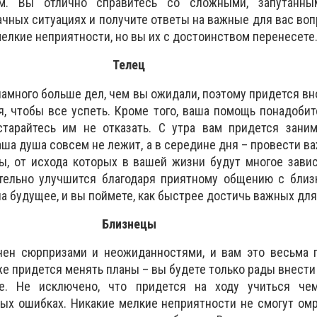
м. Вы отлично справитесь со сложными, запутанны
ачных ситуациях и получите ответы на важные для вас воп
елкие неприятности, но вы их с достоинством перенесете
Телец
намного больше дел, чем вы ожидали, поэтому придется вн
, чтобы все успеть. Кроме того, ваша помощь понадобит
тарайтесь им не отказать. С утра вам придется заним
аша душа совсем не лежит, а в середине дня – провести в
ы, от исхода которых в вашей жизни будут многое зави
тельно улучшится благодаря приятному общению с близ
а будущее, и вы поймете, как быстрее достичь важных для
Близнецы
нен сюрпризами и неожиданностями, и вам это весьма п
же придется менять планы – вы будете только рады внести
ие. Не исключено, что придется на ходу учиться чем
ых ошибках. Никакие мелкие неприятности не смогут ом