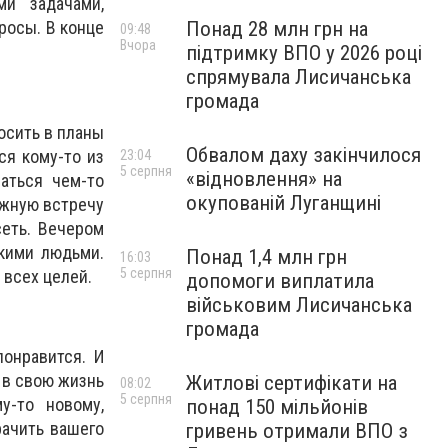
ми задачами,
Понад 28 млн грн на
росы. В конце
09:48
Вчора
підтримку ВПО у 2026 році
.
спрямувала Лисичанська
громада
осить в планы
Обвалом даху закінчилося
ся кому-то из
23:04
5 серпня
«відновлення» на
аться чем-то
окупованій Луганщині
ажную встречу
сеть. Вечером
кими людьми.
Понад 1,4 млн грн
16:03
5 серпня
 всех целей.
допомоги виплатила
військовим Лисичанська
громада
онравится. И
 в свою жизнь
Житлові сертифікати на
08:02
5 серпня
у-то новому,
понад 150 мільйонів
рачить вашего
гривень отримали ВПО з