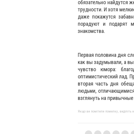
обязательно найдутся ж
трудности. И хотя мелки
даже покажутся забавн
порадуют и подарят м
знакомства.
Первая половина дня сло
как вы задумывали, а вы
чувство юмора: благ
оптимистический лад. Пр
вторая часть дня обещ
людьми, отличающимися
взглянуть на привычные
Якщо ви помітили помилку, виділіть нео