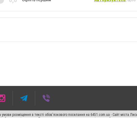
 умови розміщення в тексті обов'язкового посилання на 6451.com.ua - Сайт міста Лис
сті або в якості джерела. Порушення виняткових прав переслідується Законом.
ський спецпроєкт", "Політичні новини", "Пресреліз", "PR", "Офіційно", "Політична рек