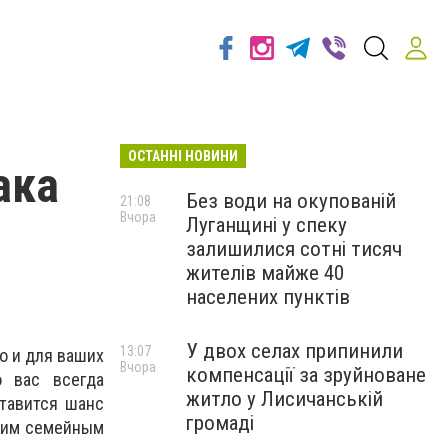
ОСТАННІ НОВИНИ
ака
Без води на окупованій
21:08
Вчора
Луганщині у спеку
залишилися сотні тисяч
жителів майже 40
населених пунктів
У двох селах припинили
13:07
о и для ваших
Вчора
компенсації за зруйноване
о вас всегда
житло у Лисичанській
ставится шанс
громаді
вним семейным