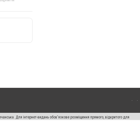
ичанська. Для інтернет-видань обов'язкове розміщення прямого, відкритого для
лама" публікуються на правах реклами.