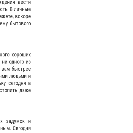
ждения вести
сть. В личные
ажете, вскоре
лему бытового
ного хороших
 ни одного из
т вам быстрее
ными людьми и
ьку сегодня в
астопить даже
их задумок и
нным. Сегодня