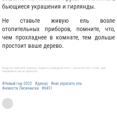
бьющиеся украшения и гирлянды.
Не ставьте живую ель возле
отопительных приборов, помните, что,
чем прохладнее в комнате, тем дольше
простоит ваше дерево.
Якщо ви помітили помилку, виділіть необхідний текст і натисніть Ctrl + Enter, щоб
повідомити про це редакцію
#Новый год-2022
#декор
#как украсить ель
#новости Лисичанска
#6451