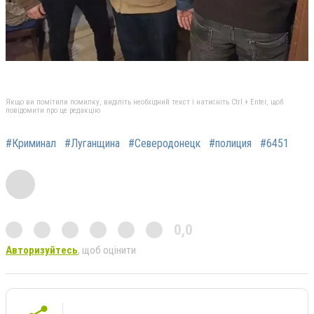
Якщо ви помітили помилку, виділіть необхідний текст і натисніть Ctrl + Enter, щоб
повідомити про це редакцію
#Криминал
#Луганщина
#Северодонецк
#полиция
#6451
0,0
Авторизуйтесь
, щоб оцінити