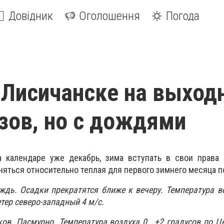
Довідник
Оголошення
Погода
 Лисичанске на выход
зов, но с дождями
а календаре уже декабрь, зима вступать в свои права 
яться относительно теплая для первого зимнего месяца п
ждь. Осадки прекратятся ближе к вечеру. Температура во
тер северо-западный 4 м/с.
ков. Пасмурно. Температура воздуха 0...+2 градусов по Ц