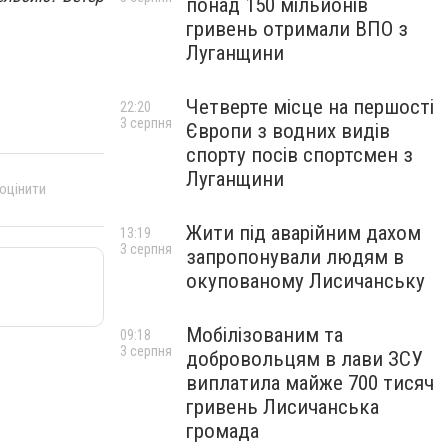
понад 150 мільйонів
гривень отримали ВПО з
Луганщини
Четверте місце на першості
22:20
3 серпня
Європи з водних видів
спорту посів спортсмен з
Луганщини
 оцінити
Жити під аварійним дахом
13:19
3 серпня
запропонували людям в
окупованому Лисичанську
Мобілізованим та
09:18
3 серпня
добровольцям в лави ЗСУ
виплатила майже 700 тисяч
гривень Лисичанська
громада