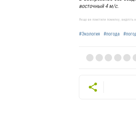
восточный 4 м/с.
Якщо ви помітили помилку, виділіть нео
#Экология
#погода
#пого