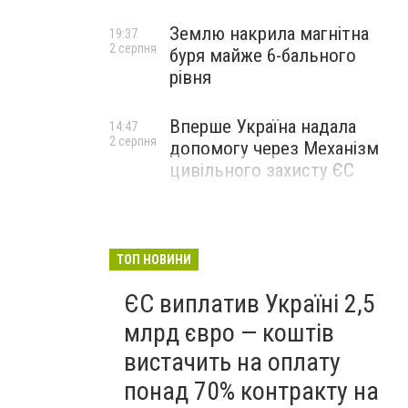
Землю накрила магнітна
19:37
2 серпня
буря майже 6-бального
рівня
Вперше Україна надала
14:47
2 серпня
допомогу через Механізм
цивільного захисту ЄС
ТОП НОВИНИ
ЄС виплатив Україні 2,5
млрд євро — коштів
вистачить на оплату
понад 70% контракту на