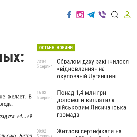
ОСТАННІ НОВИНИ
ных:
Обвалом даху закінчилося
23:04
5 серпня
«відновлення» на
окупованій Луганщині
Понад 1,4 млн грн
16:03
не желает. В
5 серпня
допомоги виплатила
огода.
військовим Лисичанська
громада
здуха +4...+9
Житлові сертифікати на
08:02
ельсию. Ветер
5 серпня