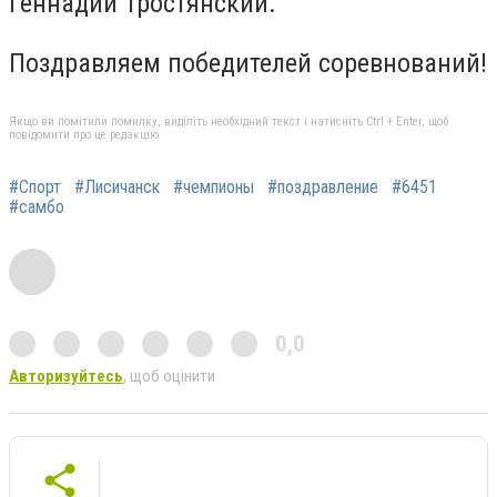
Геннадий Тростянский.
Поздравляем победителей соревнований!
Якщо ви помітили помилку, виділіть необхідний текст і натисніть Ctrl + Enter, щоб
повідомити про це редакцію
#Спорт
#Лисичанск
#чемпионы
#поздравление
#6451
#самбо
0,0
Авторизуйтесь
, щоб оцінити