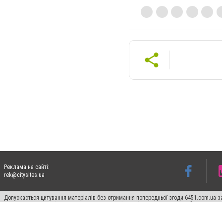
Реклама на сайті:
rek@citysites.ua
Допускається цитування матеріалів без отримання попередньої згоди 6451.com.ua за
пошукових систем гіперпосилання на цитовані статті не нижче другого абзацу в тек
Матеріали з плашками "Новини компаній", "Промо", "Партнерський матеріал", "Партнер