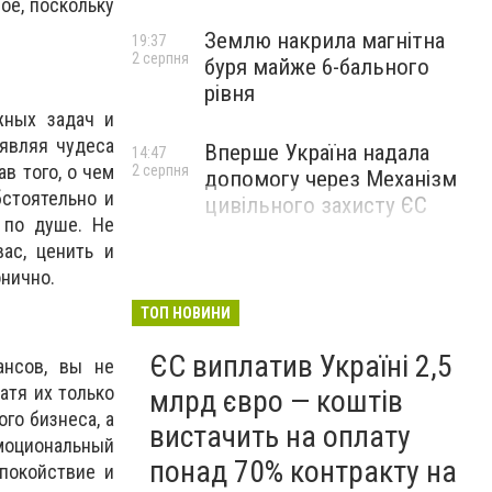
ое, поскольку
Землю накрила магнітна
19:37
2 серпня
буря майже 6-бального
рівня
жных задач и
являя чудеса
Вперше Україна надала
14:47
в того, о чем
2 серпня
допомогу через Механізм
стоятельно и
цивільного захисту ЄС
 по душе. Не
ас, ценить и
онично.
ТОП НОВИНИ
ЄС виплатив Україні 2,5
ансов, вы не
атя их только
млрд євро — коштів
го бизнеса, а
вистачить на оплату
моциональный
понад 70% контракту на
покойствие и