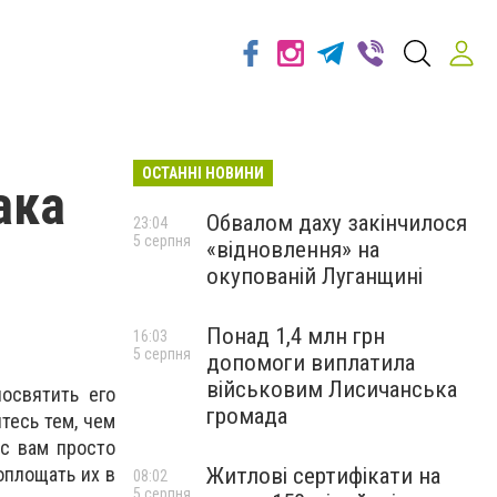
ОСТАННІ НОВИНИ
ака
Обвалом даху закінчилося
23:04
5 серпня
«відновлення» на
окупованій Луганщині
Понад 1,4 млн грн
16:03
5 серпня
допомоги виплатила
військовим Лисичанська
освятить его
громада
тесь тем, чем
с вам просто
Житлові сертифікати на
оплощать их в
08:02
5 серпня