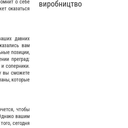
помнит о себе
виробництво
жет оказаться
ваших давних
казались вам
ьные позиции,
нии преград:
 и соперники.
у вы сможете
ланы, которые
чется, чтобы
 Однако вашим
того, сегодня