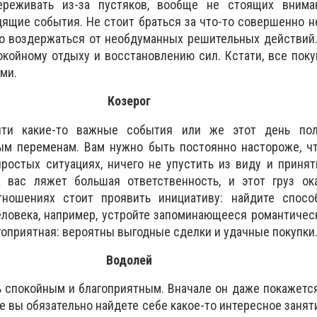
реживать из-за пустяков, вообще не стоящих внима
дящие события. Не стоит браться за что-то совершенно 
но воздержаться от необдуманных решительных действий
окойному отдыху и восстановлению сил. Кстати, все поку
ми.
Козерог
йти какие-то важные события или же этот день по
м переменам. Вам нужно быть постоянно настороже, ч
ростых ситуациях, ничего не упустить из виду и приня
 вас ляжет большая ответственность, и этот груз ок
ношениях стоит проявить инициативу: найдите спосо
ловека, например, устройте запоминающееся романтичес
гоприятная: вероятны выгодные сделки и удачные покупки
Водолей
 спокойным и благоприятным. Вначале он даже покажетс
е вы обязательно найдете себе какое-то интересное занят