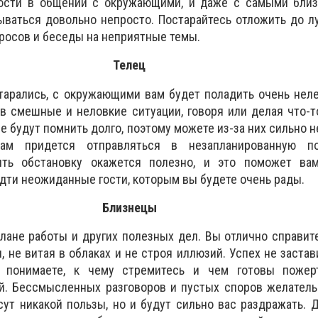
ности в общении с окружающими, и даже с самыми бли
ываться довольно непросто. Постарайтесь отложить до 
осов и беседы на неприятные темы.
Телец
тарались, с окружающими вам будет поладить очень неле
в смешные и неловкие ситуации, говоря или делая что-т
е будут помнить долго, поэтому можете из-за них сильно н
ам придется отправляться в незапланированную п
ить обстановку окажется полезно, и это поможет вам
идти неожиданные гости, которым вы будете очень рады.
Близнецы
лане работы и других полезных дел. Вы отлично справи
 не витая в облаках и не строя иллюзий. Успех не застав
 понимаете, к чему стремитесь и чем готовы пожер
й. Бессмысленных разговоров и пустых споров желатель
сут никакой пользы, но и будут сильно вас раздражать. 