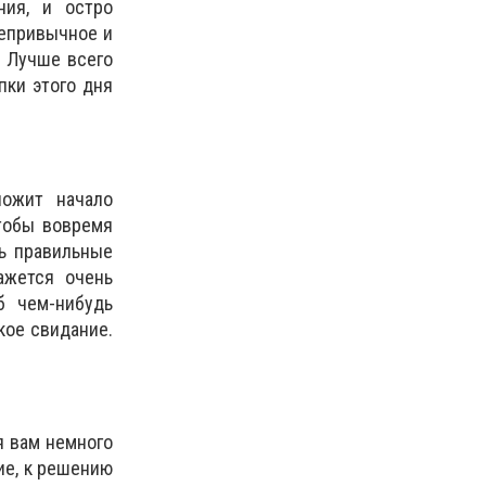
ния, и остро
непривычное и
. Лучше всего
пки этого дня
ложит начало
тобы вовремя
ть правильные
ажется очень
б чем-нибудь
кое свидание.
.
я вам немного
ие, к решению