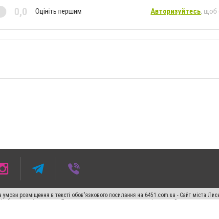
0,0
Оцініть першим
Авторизуйтесь
, щоб
 умови розміщення в тексті обов'язкового посилання на 6451.com.ua - Сайт міста Лис
сті або в якості джерела. Порушення виняткових прав переслідується Законом.
ський спецпроєкт", "Політичні новини", "Пресреліз", "PR", "Офіційно", "Політична рек