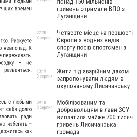
понад 150 мільйонів
зкими людьми
гривень отримали ВПО з
лучших времен
Луганщини
Четверте місце на першості
22:20
3 серпня
Європи з водних видів
гко. Рискуете
спорту посів спортсмен з
о невпопад. К
Луганщини
е переживать.
оездку – не
 развеяться.
Жити під аварійним дахом
13:19
3 серпня
запропонували людям в
окупованому Лисичанську
тесь с любыми
Мобілізованим та
09:18
3 серпня
ит себя долго
добровольцям в лави ЗСУ
твовать ради
виплатила майже 700 тисяч
но избегать –
гривень Лисичанська
Держитесь как
громада