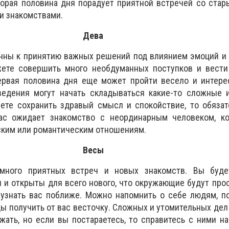
торая половина дня порадует приятной встречей со ста
и знакомствами.
Дева
онны к принятию важных решений под влиянием эмоций и
ете совершить много необдуманных поступков и вести
ервая половина дня еще может пройти весело и интерес
ведения могут начать складываться какие-то сложные 
еете сохранить здравый смысл и спокойствие, то обяза
вас ожидает знакомство с неординарным человеком, к
ским или романтическим отношениям.
Весы
много приятных встреч и новых знакомств. Вы буде
 и открыты для всего нового, что окружающие будут прос
т узнать вас поближе. Можно напомнить о себе людям, 
ды получить от вас весточку. Сложных и утомительных дел 
жать, но если вы постараетесь, то справитесь с ними на