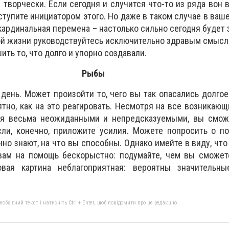
 творчески. Если сегодня и случится что-то из ряда вон 
ступите инициатором этого. Но даже в таком случае в ваш
 кардинальная перемена – настолько сильно сегодня будет
ой жизни руководствуйтесь исключительно здравым смысл
ть то, что долго и упорно создавали.
Рыбы
день. Может произойти то, чего вы так опасались долгое
ятно, как на это реагировать. Несмотря на все возникающ
ся весьма неожиданными и непредсказуемыми, вы смож
сли, конечно, приложите усилия. Можете попросить о п
но знают, на что вы способны. Однако имейте в виду, что
 вам на помощь бескорыстно: подумайте, чем вы сможет
совая картина неблагоприятная: вероятны значительн
бхідний текст і натисніть Ctrl + Enter, щоб повідомити про це редакцію