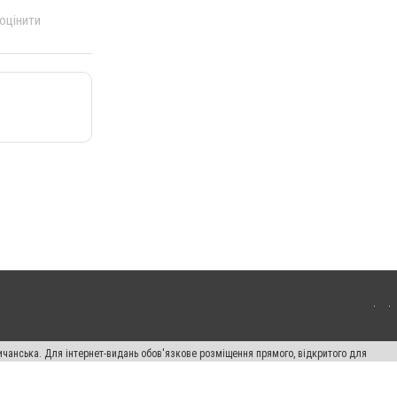
 оцінити
ичанська. Для інтернет-видань обов'язкове розміщення прямого, відкритого для
лама" публікуються на правах реклами.