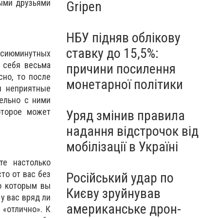
рыми друзьями
Gripen
НБУ підняв облікову
ставку до 15,5%:
 сиюминутных
 себя весьма
причини посилення
но, то после
монетарної політики
и неприятные
тельно с ними
оторое может
Уряд змінив правила
надання відстрочок від
мобілізації в Україні
те настолько
то от вас без
Російський удар по
по которым вы
Києву зруйнував
у вас вряд ли
американське дрон-
 «отлично». К