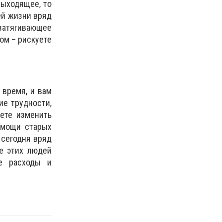
выходящее, то
ей жизни вряд
 затягивающее
ом – рискуете
 время, и вам
ие трудности,
ете изменить
омощи старых
 сегодня вряд
е этих людей
ые расходы и