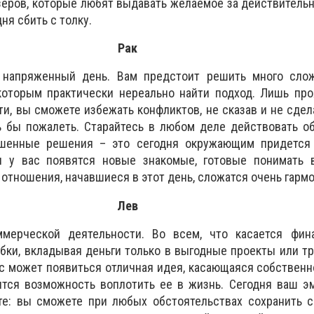
еров, которые любят выдавать желаемое за действительн
ня сбить с толку.
Рак
 напряженный день. Вам предстоит решить много сло
которым практически нереально найти подход. Лишь про
и, вы сможете избежать конфликтов, не сказав и не сдела
 бы пожалеть. Старайтесь в любом деле действовать об
ешенные решения – это сегодня окружающим придется
я у вас появятся новые знакомые, готовые понимать в
отношения, начавшиеся в этот день, сложатся очень гарм
Лев
мерческой деятельности. Во всем, что касается фин
бки, вкладывая деньги только в выгодные проекты или тр
ас может появиться отличная идея, касающаяся собственно
ится возможность воплотить ее в жизнь. Сегодня ваш э
те: вы сможете при любых обстоятельствах сохранить с