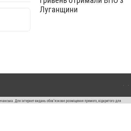
гривень отримали ВПО з
Луганщини
ичанська. Для інтернет-видань обов'язкове розміщення прямого, відкритого для
лама" публікуються на правах реклами.
авила сайту
Автори проєкту