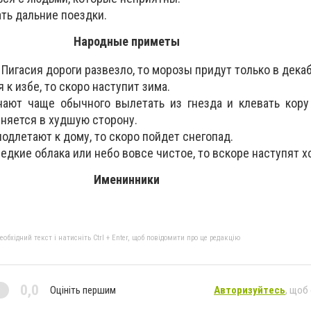
ть дальние поездки.
Народные приметы
 Пигасия дороги развезло, то морозы придут только в дека
 к избе, то скоро наступит зима.
ают чаще обычного вылетать из гнезда и клевать кору
еняется в худшую сторону.
подлетают к дому, то скоро пойдет снегопад.
редкие облака или небо вовсе чистое, то вскоре наступят х
Именинники
бхідний текст і натисніть Ctrl + Enter, щоб повідомити про це редакцію
0,0
Оцініть першим
Авторизуйтесь
, щоб