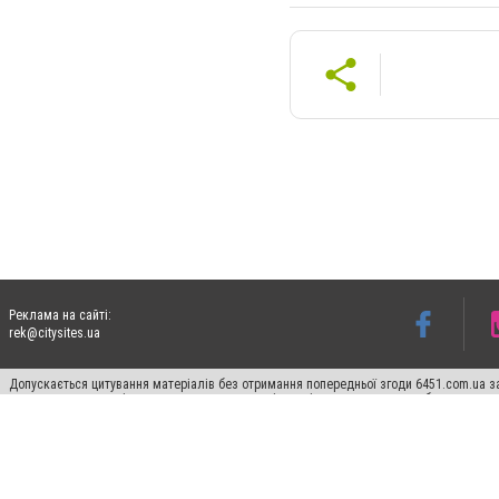
Реклама на сайті:
rek@citysites.ua
Допускається цитування матеріалів без отримання попередньої згоди 6451.com.ua за
пошукових систем гіперпосилання на цитовані статті не нижче другого абзацу в тек
Матеріали з плашками "Новини компаній", "Промо", "Партнерський матеріал", "Партнер
Реклама на сайті
Франшиза 