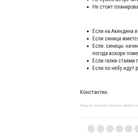
Не стоит планирова
Если на Акиндина и
Если синица жмется
Если синицы начин
погода вскоре пом
Если галки стаями 
Если по небу идут 
Константин.
Якщо ви помітили помилку, виділіть нео