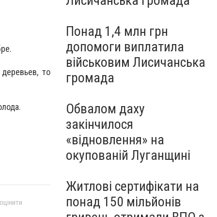
Лисичанська громада
Понад 1,4 млн грн
допомоги виплатила
бре.
військовим Лисичанська
 деревьев, то
громада
Обвалом даху
олода.
закінчилося
«відновлення» на
окупованій Луганщині
Житлові сертифікати на
понад 150 мільйонів
 оцінити