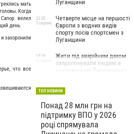
Луганщини
треклись мать
головы. Когда
Четверте місце на першості
 Сапор велел
22:20
3 серпня
Європи з водних видів
щий день.
спорту посів спортсмен з
 и захоронили
Луганщини
Жити під аварійним дахом
13:19
3 серпня
запропонували людям в
ерье, что все
окупованому Лисичанську
развешиваются
ТОП НОВИНИ
Понад 28 млн грн на
підтримку ВПО у 2026
році спрямувала