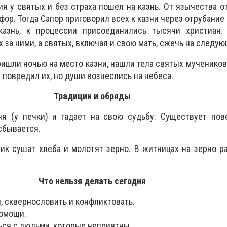
я у святых и без страха пошел на казнь. От язычества о
ор. Тогда Сапор приговорил всех к казни через отрубание 
казнь, к процессии присоединились тысячи христиан.
за ними, а святых, включая и свою мать, сжечь на следую
ишли ночью на место казни, нашли тела святых мучеников
е повредил их, но души вознеслись на небеса.
Традиции и обряды
ня (у печки) и гадает на свою судьбу. Существует пов
сбывается.
ик сушат хлеба и молотят зерно. В житницах на зерно 
Что нельзя делать сегодня
, сквернословить и конфликтовать.
помощи.
ься с людьми, которые неприятны.