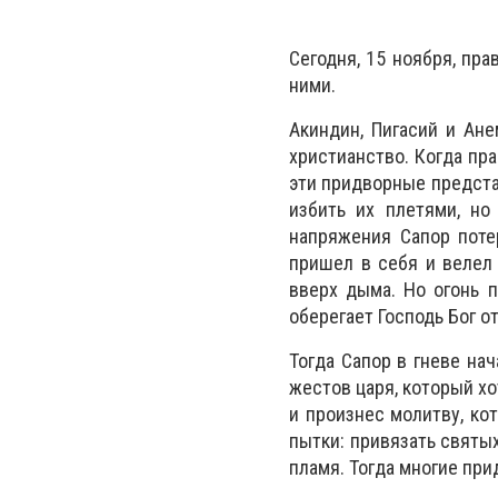
Сегодня, 15 ноября, пра
ними.
Акиндин, Пигасий и Ане
христианство. Когда пра
эти придворные предста
избить их плетями, но
напряжения Сапор поте
пришел в себя и велел
вверх дыма. Но огонь п
оберегает Господь Бог о
Тогда Сапор в гневе на
жестов царя, который хо
и произнес молитву, ко
пытки: привязать святых
пламя. Тогда многие пр