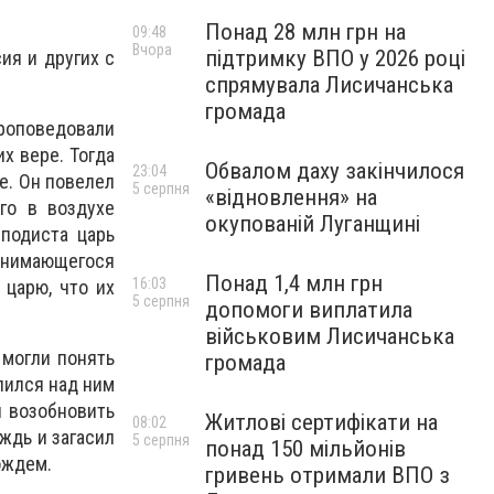
Понад 28 млн грн на
09:48
Вчора
підтримку ВПО у 2026 році
ия и других с
спрямувала Лисичанська
громада
проповедовали
х вере. Тогда
Обвалом даху закінчилося
23:04
е. Он повелел
5 серпня
«відновлення» на
го в воздухе
окупованій Луганщині
подиста царь
однимающегося
Понад 1,4 млн грн
16:03
 царю, что их
5 серпня
допомоги виплатила
військовим Лисичанська
 могли понять
громада
лился над ним
л возобновить
Житлові сертифікати на
08:02
ждь и загасил
5 серпня
понад 150 мільйонів
ождем.
гривень отримали ВПО з