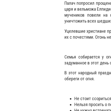
Палач попросил прощени
царя и вельможа Елпидиф
мучеников повели на 
уничтожить всех шедших 
Уцелевшие христиане пр
их с почестями. Огонь н
Семья собирается у ог
задуманное в этот день 
В этот народный праздн
обереги от огня.
Не стоит ссориться
Нельзя просить о 
Не нужно встречат