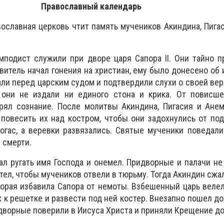
Православный календарь
вославная церковь чтит память мучеников Акиндина, Пигас
мподист служили при дворе царя Сапора II. Они тайно 
витель начал гонения на христиан, ему было донесено об и
ли перед царским судом и подтвердили слухи о своей вер
 они не издали ни единого стона и крика. От повисше
рял сознание. После молитвы Акиндина, Пигасия и Анем
 повесить их над костром, чтобы они задохнулись от п
огас, а веревки развязались. Святые мученики поведали
т смерти.
чал ругать имя Господа и онемел. Придворные и палачи не
тел, чтобы мучеников отвели в тюрьму. Тогда Акиндин сжа
торая избавила Сапора от немоты. Взбешенный царь веле
 к решетке и развести под ней костер. Внезапно пошел до
идворные поверили в Иисуса Христа и приняли Крещение д