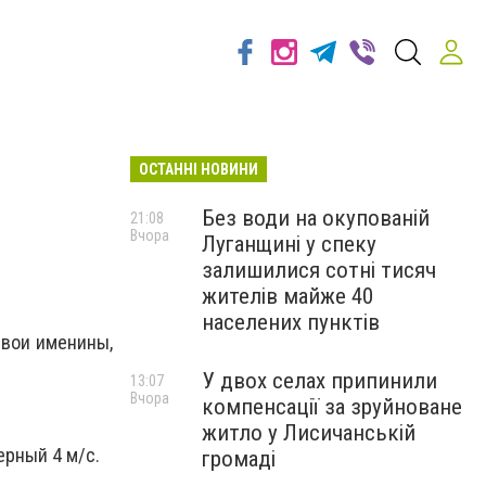
ОСТАННІ НОВИНИ
Без води на окупованій
21:08
Вчора
Луганщині у спеку
залишилися сотні тисяч
жителів майже 40
населених пунктів
 свои именины,
У двох селах припинили
13:07
Вчора
компенсації за зруйноване
житло у Лисичанській
ерный 4 м/с.
громаді