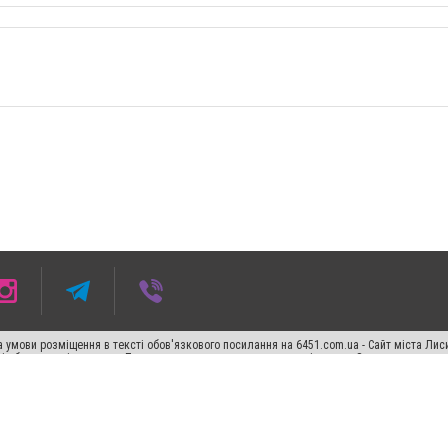
 умови розміщення в тексті обов'язкового посилання на 6451.com.ua - Сайт міста Лис
сті або в якості джерела. Порушення виняткових прав переслідується Законом.
ський спецпроєкт", "Політичні новини", "Пресреліз", "PR", "Офіційно", "Політична рек
"CitySites"
Правила класифайд
Редакційна політика
Політика конфіденційності
Пр