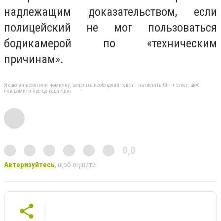
надлежащим доказательством, если
полицейский не мог пользоваться
бодикамерой по «техническим
причинам».
Якщо ви помітили помилку, виділіть необхідний текст і натисніть Ctrl + Enter, щоб
повідомити про це редакцію
0,0
Авторизуйтесь
, щоб оцінити