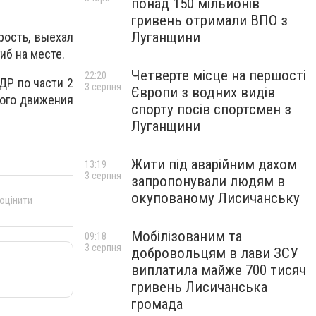
понад 150 мільйонів
гривень отримали ВПО з
Луганщини
рость, выехал
иб на месте.
Четверте місце на першості
22:20
ДР по части 2
3 серпня
Європи з водних видів
ного движения
спорту посів спортсмен з
Луганщини
Жити під аварійним дахом
13:19
3 серпня
запропонували людям в
окупованому Лисичанську
 оцінити
Мобілізованим та
09:18
3 серпня
добровольцям в лави ЗСУ
виплатила майже 700 тисяч
гривень Лисичанська
громада