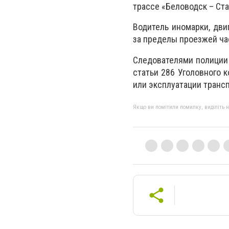
трассе «Беловодск – Ст
Водитель иномарки, дви
за пределы проезжей час
Следователями полиции 
статьи 286 Уголовного 
или эксплуатации транс
Якщо ви помітили помилку, виділіть нео