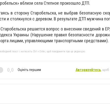
аробельск» вблизи села Степное произошло ДТП.
гаясь в сторону Старобельска, не выбрав безопасную ско
ти и столкнулся с деревом. В результате ДТП мужчина пог
Старобельска решается вопрос о внесении сведений в ЕР
кодекса Украины (Нарушение правил безопасности дорож
порта лицами, управляющими транспортными средствами).
бхідний текст і натисніть Ctrl + Enter, щоб повідомити про це редакцію
0,0
Оцініть першим
Авторизуйтесь
, щоб