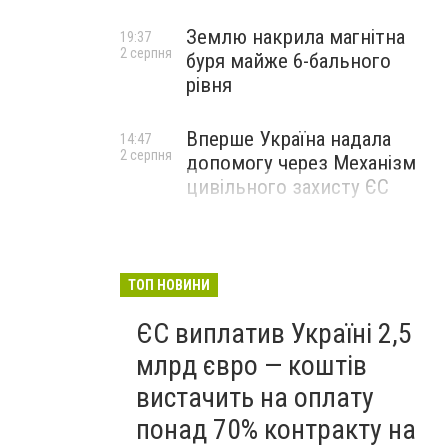
Землю накрила магнітна
19:37
2 серпня
буря майже 6-бального
рівня
Вперше Україна надала
14:47
2 серпня
допомогу через Механізм
цивільного захисту ЄС
ТОП НОВИНИ
ЄС виплатив Україні 2,5
млрд євро — коштів
вистачить на оплату
понад 70% контракту на