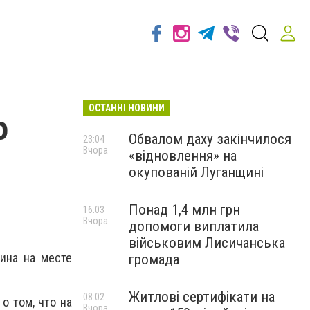
ОСТАННІ НОВИНИ
о
Обвалом даху закінчилося
23:04
Вчора
«відновлення» на
окупованій Луганщині
Понад 1,4 млн грн
16:03
Вчора
допомоги виплатила
військовим Лисичанська
ина на месте
громада
Житлові сертифікати на
08:02
о том, что на
Вчора