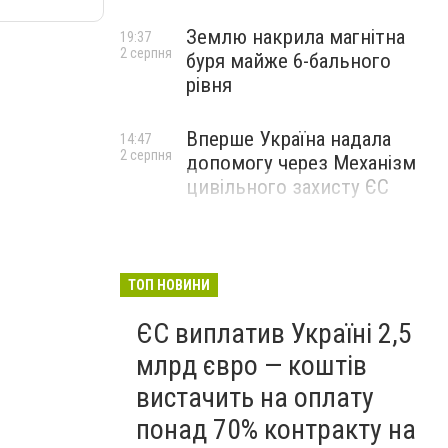
Землю накрила магнітна
19:37
2 серпня
буря майже 6-бального
рівня
Вперше Україна надала
14:47
2 серпня
допомогу через Механізм
цивільного захисту ЄС
ТОП НОВИНИ
ЄС виплатив Україні 2,5
млрд євро — коштів
вистачить на оплату
понад 70% контракту на