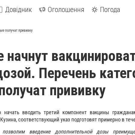
Довідник
Оголошення
Погода
рые получат прививку
е начнут вакцинирова
дозой. Перечень катег
получат прививку
 начать вводить третий компонент вакцины граждана
 Кузина, соответствующий указ подготовят примерно в теч
позволим введение дополнительной дозы преимуще