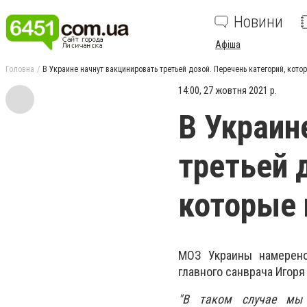
Новини
Афіша
Головна
В Украине начнут вакцинировать третьей дозой. Перечень категорий, кото
14:00, 27 жовтня 2021 р.
В Украин
третьей 
которые 
МОЗ Украины намерено
главного санврача Игоря
"В таком случае мы 