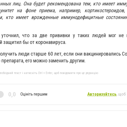
ных лиц. Она будет рекомендована тем, кто имеет имму
нитет на фоне приема, например, кортикостероидов, 
м, кто имеет врожденные иммунодефицитные состояния
уточнил, что за две прививки у таких людей мог не 
й защитил бы от коронавируса.
олучить люди старше 60 лет, если они вакцинировались Co
о препарата, его можно заменить другим.
бхідний текст і натисніть Ctrl + Enter, щоб повідомити про це редакцію
0,0
Оцініть першим
Авторизуйтесь
, щоб