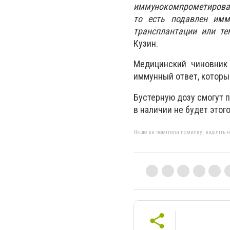
иммунокомпрометирован
то есть подавлен имму
трансплантации или те
Кузин.
Медицинский чиновник 
иммунный ответ, которы
Бустерную дозу смогут п
в наличии не будет этог
Якщо ви помітили помилку, виділіть нео