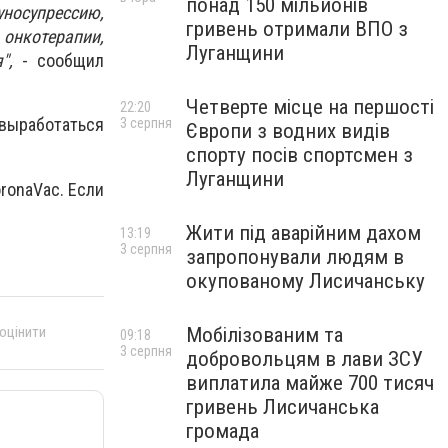
понад 150 мільйонів
носупрессию,
гривень отримали ВПО з
онкотерапии,
Луганщини
",
- сообщил
Четверте місце на першості
22:20
выработаться
3 серпня
Європи з водних видів
спорту посів спортсмен з
Луганщини
ronaVac. Если
Жити під аварійним дахом
13:19
3 серпня
запропонували людям в
окупованому Лисичанську
Мобілізованим та
 оцінити
09:18
3 серпня
добровольцям в лави ЗСУ
виплатила майже 700 тисяч
гривень Лисичанська
громада