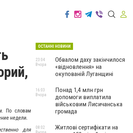
ОСТАННІ НОВИНИ
ть
Обвалом даху закінчилося
23:04
Вчора
«відновлення» на
орий,
окупованій Луганщині
Понад 1,4 млн грн
16:03
Вчора
допомоги виплатила
військовим Лисичанська
м. По словам
громада
ение недели.
Житлові сертифікати на
08:02
ственно для
Вчора