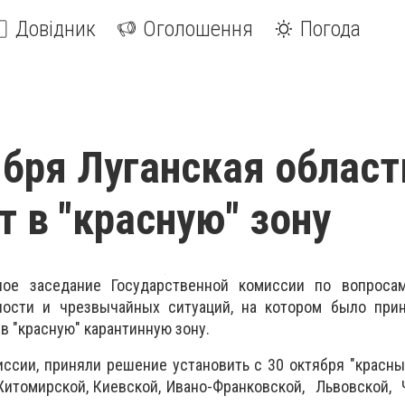
Довідник
Оголошення
Погода
ября Луганская област
т в "красную" зону
ное заседание Государственной комиссии по вопросам
ности и чрезвычайных ситуаций, на котором было при
в "красную" карантинную зону.
миссии, приняли решение установить с 30 октября "красны
Житомирской, Киевской, Ивано-Франковской, Львовской, 