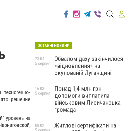
ОСТАННІ НОВИНИ
ь
Обвалом даху закінчилося
23:04
5 серпня
«відновлення» на
окупованій Луганщині
Понад 1,4 млн грн
16:03
 техногенно-
5 серпня
допомоги виплатила
нято решение
військовим Лисичанська
громада
й" уровень на
Житлові сертифікати на
Черниговской,
08:02
5 серпня