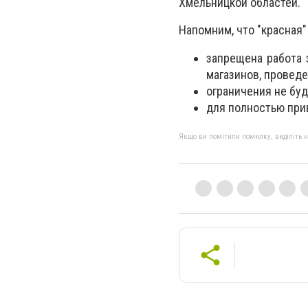
Хмельницкой областей.
Напомним, что "красная"
запрещена работа 
магазинов, провед
ограничения не буд
для полностью при
Якщо ви помітили помилку, виділіть нео