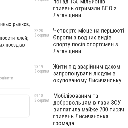
понад 150 мільйонів
гривень отримали ВПО з
Луганщини
енных рынков,
Четверте місце на першості
22:20
3 серпня
Європи з водних видів
 посетителей;
спорту посів спортсмен з
ых поездках.
Луганщини
Жити під аварійним дахом
13:19
3 серпня
запропонували людям в
 оцінити
окупованому Лисичанську
Мобілізованим та
09:18
3 серпня
добровольцям в лави ЗСУ
виплатила майже 700 тисяч
гривень Лисичанська
громада