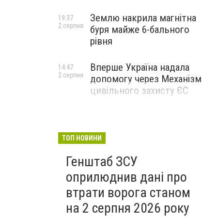
Землю накрила магнітна
19:37
2 серпня
буря майже 6-бального
рівня
Вперше Україна надала
14:47
2 серпня
допомогу через Механізм
цивільного захисту ЄС
ТОП НОВИНИ
Генштаб ЗСУ
оприлюднив дані про
втрати ворога станом
на 2 серпня 2026 року