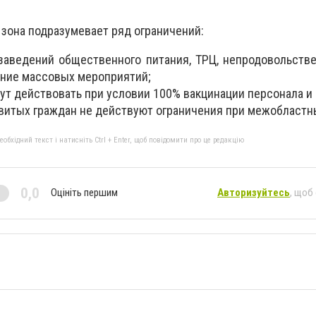
 зона подразумевает ряд ограничений:
заведений общественного питания, ТРЦ, непродовольств
ение массовых мероприятий;
ут действовать при условии 100% вакцинации персонала и
витых граждан не действуют ограничения при межобластн
бхідний текст і натисніть Ctrl + Enter, щоб повідомити про це редакцію
0,0
Оцініть першим
Авторизуйтесь
, щоб