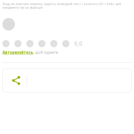
Якщо ви помітили помилку, виділіть необхідний текст і натисніть Ctrl + Enter, щоб
повідомити про це редакцію
0,0
Авторизуйтесь
, щоб оцінити