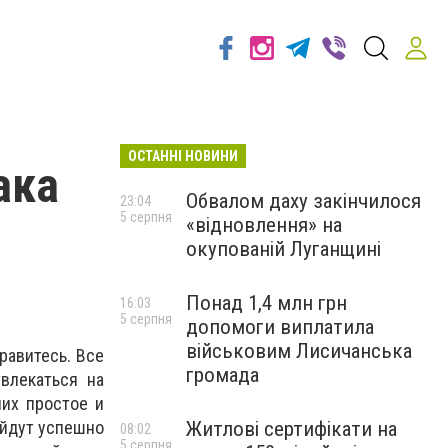
ОСТАННІ НОВИНИ
ака
Обвалом даху закінчилося
23:04
5 серпня
«відновлення» на
окупованій Луганщині
Понад 1,4 млн грн
16:03
5 серпня
допомоги виплатила
військовим Лисичанська
равитесь. Все
громада
влекаться на
их простое и
Житлові сертифікати на
ойдут успешно
08:02
5 серпня