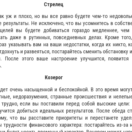
Стрелец
ак уж и плохо, но вы все равно будете чем-то недоволь
 результаты. Не исключено, что вы усомнитесь в собств
целей вы будете добиваться гораздо медленнее, чем 
кать даже в рутинных, повседневных делах. Кроме того
аз указывать вам на ваши недостатки, когда их никто, к
тдохнуть и развеяться, постарайтесь сменить обстановку и
. После этого ваше настроение улучшится, появится
.
Козерог
дет очень насыщенной и беспокойной. В это время могу
ятные, недоразумения, странные происшествия и нелепы
 трудно, если вы поставили перед собой высокие цели:
лучится добиться идеальных результатов. После обеда с
тому, что вы расставите приоритеты и перестанете уде
 трудности финансового характера: постарайтесь из-за 
они будут носить временный характер. Вечером может нап