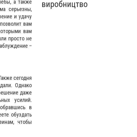
чебы, а также
виробництво
ма серьезны,
зение и удачу
 позволит вам
которыми вам
или просто не
заблуждение –
Также сегодня
дали. Однако
 решение даже
ьных усилий.
обравшись в
еете обуздать
зинам, чтобы