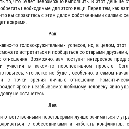
ь то, что будет невозможно выполнить. В этот день не с
бретать необходимые для этого вещи. Перед тем, как взят
 что вы справитесь с этим делом собственными силами: с
дет вовремя.
Рак
каких-то головокружительных успехов, но, в целом, этот
 сможете встретиться и пообщаться со старыми друзьями,
с отношения. Возможно, вам поступит интересное предл
и участия в каком-то перспективном проекте. Согл
готовьтесь, что легко не будет, особенно, в самом начал
ен с точки зрения личных отношений. Романтическ
пройдет ярко и незабываемо: любимому человеку явно уда
 долгу не останетесь.
Лев
 ответственными переговорами лучше заниматься с утра
ариваться с собеседниками и избегать конфликтов, е