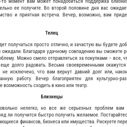
й-то момент вам может понадобиться поддержка близки
ельно ее получите. Во второй половине дня вас ожидае
ство и приятная встреча. Вечер, возможно, вам приде
Телец
удет получаться просто отлично, и зачастую вы будете до
м ожидали. Благодаря удачному совпадению вы сможете 
блему. Можно смело отправляться за покупками – все, ч
с еще долго радовать. Весьма своевременными окажутся
 не исключено, что вам вернут давний долг или, након
анную работу. Вечер благоприятен для культурно-раз
е возможность сходить в кино или театр.
Близнецы
овольно нелегко, но все же серьезных проблем вам 
ряд ли получится быстро получить желаемое. Постарайте
ающиеся финансов, бизнеса или имущества. Рискуете пер