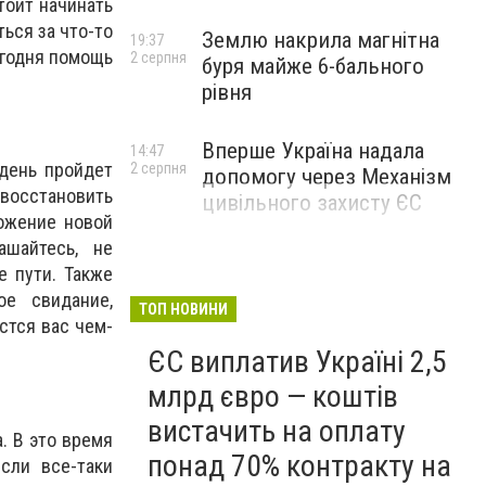
тоит начинать
ься за что-то
Землю накрила магнітна
19:37
егодня помощь
2 серпня
буря майже 6-бального
рівня
Вперше Україна надала
14:47
 день пройдет
2 серпня
допомогу через Механізм
 восстановить
цивільного захисту ЄС
ожение новой
ашайтесь, не
е пути. Также
ое свидание,
ТОП НОВИНИ
стся вас чем-
ЄС виплатив Україні 2,5
млрд євро — коштів
вистачить на оплату
. В это время
понад 70% контракту на
сли все-таки