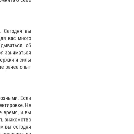
. Сегодня вы
ля вас много
адываться об
ся заниматься
держки и силы
ые ранее опыт
иозными. Если
ректировке. Не
е время, и вы
ть знакомство
ом вы сегодня
т понравиться