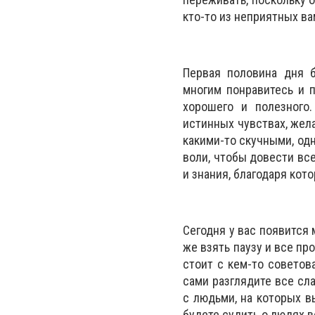
кто-то из неприятных ва
Первая половина дня б
многим понравитесь и 
хорошего и полезного
истинных чувствах, жел
какими-то скучными, од
воли, чтобы довести вс
и знания, благодаря кот
Сегодня у вас появится
же взять паузу и все пр
стоит с кем-то советов
сами разглядите все сл
с людьми, на которых в
будете судить о людях в