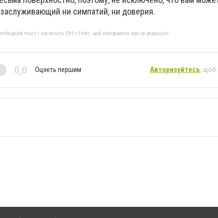
 заслуживающий ни симпатий, ни доверия.
бхідний текст і натисніть Ctrl + Enter, щоб повідомити про це редакцію
0,0
Оцініть першим
Авторизуйтесь
, щоб