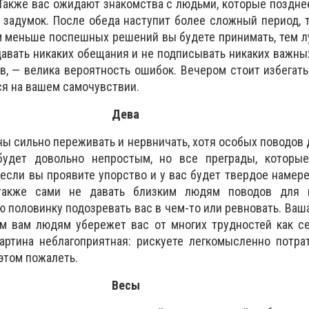
 Также вас ожидают знакомства с людьми, которые поздне
 задумок. После обеда наступит более сложный период,
 меньше поспешных решений вы будете принимать, тем л
давать никаких обещания и не подписывать никаких важны
в, — велика вероятность ошибок. Вечером стоит избегать
ся на вашем самочувствии.
Дева
ы сильно переживать и нервничать, хотя особых поводов д
 будет довольно непростым, но все преграды, которы
 если вы проявите упорство и у вас будет твердое намер
 также сами не давать близким людям поводов для 
ю половинку подозревать вас в чем-то или ревновать. Ваш
м вам людям убережет вас от многих трудностей как се
артина неблагоприятная: рискуете легкомысленно потра
 этом пожалеть.
Весы