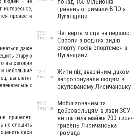
понад 150 мільйонів
х людей – не
гривень отримали ВПО з
т интересное,
Луганщини
тся провести
Четверте місце на першості
22:20
3 серпня
Європи з водних видів
спорту посів спортсмен з
биваться даже
Луганщини
решить старую
то вы сегодня
 и небольшие
Жити під аварійним дахом
13:19
3 серпня
ец, выплатят
запропонували людям в
влекательных
окупованому Лисичанську
Мобілізованим та
09:18
3 серпня
добровольцям в лави ЗСУ
не принесет.
виплатила майже 700 тисяч
сь не спешить
гривень Лисичанська
еоценить свои
громада