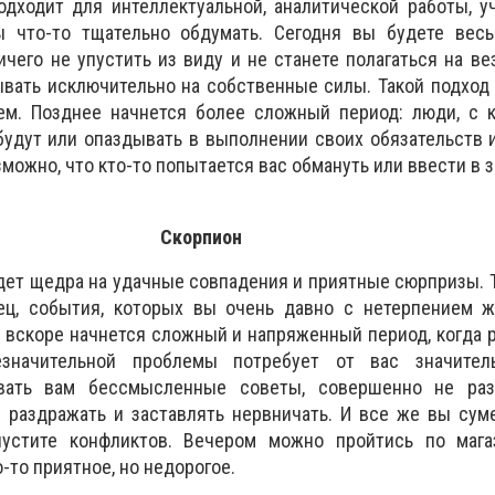
дходит для интеллектуальной, аналитической работы, у
ы что-то тщательно обдумать. Сегодня вы будете весь
ичего не упустить из виду и не станете полагаться на ве
ывать исключительно на собственные силы. Такой подход
ем. Позднее начнется более сложный период: люди, с 
будут или опаздывать в выполнении своих обязательств 
зможно, что кто-то попытается вас обмануть или ввести в 
Скорпион
дет щедра на удачные совпадения и приятные сюрпризы. 
нец, события, которых вы очень давно с нетерпением ж
: вскоре начнется сложный и напряженный период, когда
значительной проблемы потребует от вас значител
вать вам бессмысленные советы, совершенно не раз
с раздражать и заставлять нервничать. И все же вы сум
устите конфликтов. Вечером можно пройтись по мага
-то приятное, но недорогое.