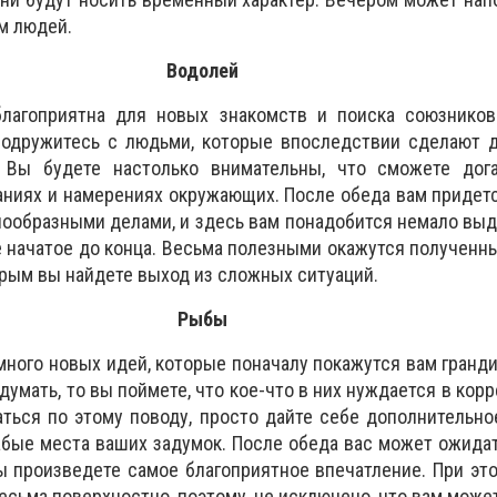
м людей.
Водолей
лагоприятна для новых знакомств и поиска союзников
подружитесь с людьми, которые впоследствии сделают д
. Вы будете настолько внимательны, что сможете дог
аниях и намерениях окружающих. После обеда вам придет
нообразными делами, и здесь вам понадобится немало вы
е начатое до конца. Весьма полезными окажутся полученн
орым вы найдете выход из сложных ситуаций.
Рыбы
 много новых идей, которые поначалу покажутся вам гранд
одумать, то вы поймете, что кое-что в них нуждается в кор
аться по этому поводу, просто дайте себе дополнительно
абые места ваших задумок. После обеда вас может ожида
ы произведете самое благоприятное впечатление. При эт
есьма поверхностно, поэтому, не исключено, что вам може