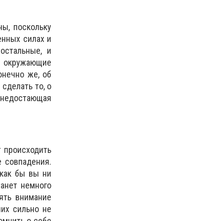
ны, поскольку
енных силах и
остальные, и
, окружающие
онечно же, об
 сделать то, о
 недостающая
т происходить
е совпадения.
 как бы вы ни
танет немного
лять внимание
них сильно не
омнить о себе