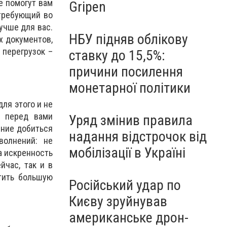
е помогут вам
Gripen
 требующий во
учше для вас.
НБУ підняв облікову
х документов,
 перегрузок –
ставку до 15,5%:
причини посилення
монетарної політики
ля этого и не
е перед вами
Уряд змінив правила
ение добиться
надання відстрочок від
волнений: не
мобілізації в Україні
а искренность
йчас, так и в
тить большую
Російський удар по
Києву зруйнував
американське дрон-