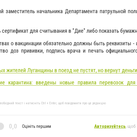
й заместитель начальника Департамента патрульной пол
ь сертификат для считывания в "Дие" либо показать бумаж
вах о вакцинации обязательно должны быть реквизиты -
ство доз прививки, подпись врача и печать официально
х жителей Луганщины в поезд не пустят, но вернут деньги
ие карантина: введены новые правила перевозок для
бхідний текст і натисніть Ctrl + Enter, щоб повідомити про це редакцію
0,0
Оцініть першим
Авторизуйтесь
, щоб