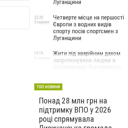
Луганщини
Четверте місце на першості
22:20
3 серпня
Європи з водних видів
спорту посів спортсмен з
Луганщини
Жити під аварійним дахом
13:19
3 серпня
запропонували людям в
окупованому Лисичанську
ТОП НОВИНИ
Понад 28 млн грн на
підтримку ВПО у 2026
році спрямувала