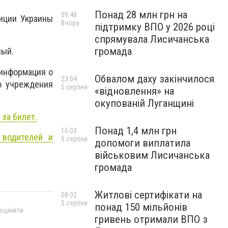
Понад 28 млн грн на
09:48
иции Украины
Вчора
підтримку ВПО у 2026 році
спрямувала Лисичанська
громада
ный.
 информация о
Обвалом даху закінчилося
23:04
го учреждения
5 серпня
«відновлення» на
окупованій Луганщині
 за билет.
Понад 1,4 млн грн
16:03
 водителей и
5 серпня
допомоги виплатила
військовим Лисичанська
громада
Житлові сертифікати на
08:02
5 серпня
понад 150 мільйонів
 оцінити
гривень отримали ВПО з