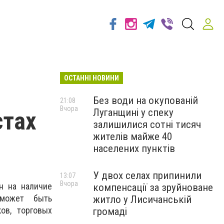
ОСТАННІ НОВИНИ
Без води на окупованій
21:08
Вчора
Луганщині у спеку
стах
залишилися сотні тисяч
жителів майже 40
населених пунктів
У двох селах припинили
13:07
Вчора
н на наличие
компенсації за зруйноване
 может быть
житло у Лисичанській
ов, торговых
громаді