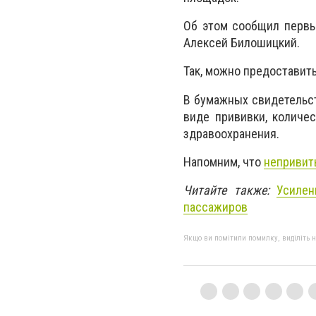
Об этом сообщил первы
Алексей Билошицкий.
Так, можно предоставит
В бумажных свидетельст
виде прививки, количе
здравоохранения.
Напомним, что
непривиты
Читайте также:
Усилен
пассажиров
Якщо ви помітили помилку, виділіть нео