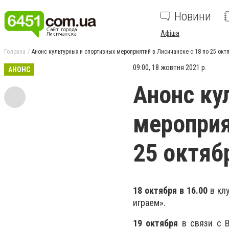
Новини
Афіша
Головна
Анонс культурных и спортивных мероприятий в Лисичанске с 18 по 25 окт
09:00, 18 жовтня 2021 р.
АНОНС
Анонс ку
мероприя
25 октяб
18 октября в 16.00
в клу
играем».
19 октября
в связи с В