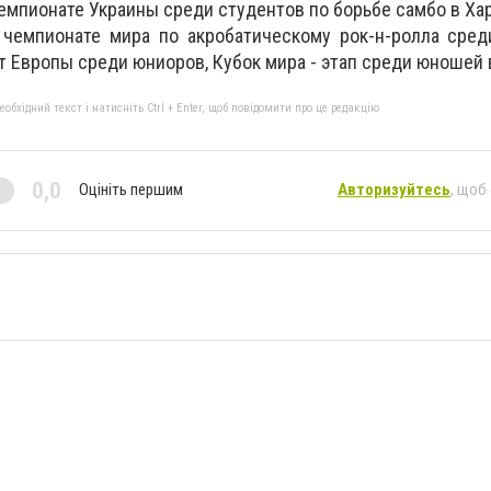
чемпионате Украины среди студентов по борьбе самбо в Ха
чемпионате мира по акробатическому рок-н-ролла сред
 Европы среди юниоров, Кубок мира - этап среди юношей 
бхідний текст і натисніть Ctrl + Enter, щоб повідомити про це редакцію
0,0
Оцініть першим
Авторизуйтесь
, щоб