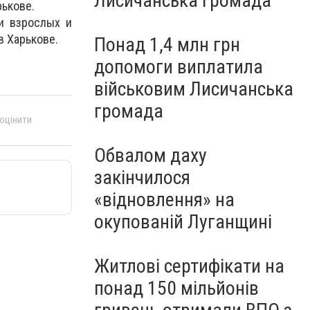
Лисичанська громада
рькове.
и взрослых и
в Харькове.
Понад 1,4 млн грн
допомоги виплатила
військовим Лисичанська
громада
 оцінити
Обвалом даху
закінчилося
«відновлення» на
окупованій Луганщині
Житлові сертифікати на
понад 150 мільйонів