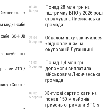
Понад 28 млн грн на
09:48
Вчора
підтримку ВПО у 2026 році
ствовать ...»
спрямувала Лисичанська
громада
ом медиа-хабе
 хабе GC-HUB
Обвалом даху закінчилося
23:04
5 серпня
«відновлення» на
окупованій Луганщині
 в клубе пгт
Понад 1,4 млн грн
16:03
5 серпня
допомоги виплатила
ранами АТО /
військовим Лисичанська
громада
нису «Спорт -
Житлові сертифікати на
08:02
5 серпня
понад 150 мільйонів
гривень отримали ВПО з