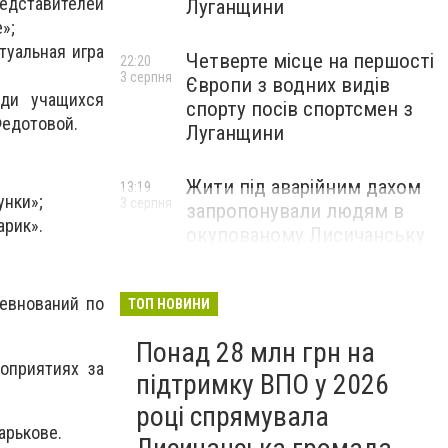
редставителей
Луганщини
»;
туальная игра
Четверте місце на першості
22:20
3 серпня
Європи з водних видів
ди учащихся
спорту посів спортсмен з
Федотовой.
Луганщини
Жити під аварійним дахом
13:19
унки»;
3 серпня
запропонували людям в
арик».
окупованому Лисичанську
евнований по
ТОП НОВИНИ
Понад 28 млн грн на
оприятиях за
підтримку ВПО у 2026
році спрямувала
арькове.