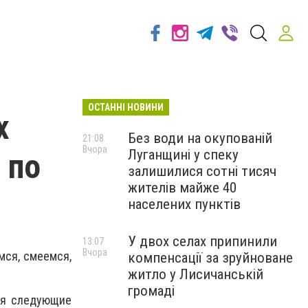
ОСТАННІ НОВИНИ
х
Без води на окупованій
21:08
Вчора
Луганщині у спеку
 по
залишилися сотні тисяч
жителів майже 40
населених пунктів
У двох селах припинили
13:07
Вчора
мся, смеемся,
компенсації за зруйноване
житло у Лисичанській
громаді
ся следующие