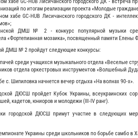
ном хабе GC-HUB Лисичанского городского ДК - встреча п
низаций по итогам реализации проекта «Молодые граждане
ом хабе GC-HUB Лисичанского городского ДК - интеллек
мов»;
нской ДМШ № 2 - конкурс популярной музыки сре
ела «Фортепианная мозаика», посвященный памяти Елены 
ой ДМШ № 2 пройдут следующие конкурсы:
пачей среди учащихся музыкального отдела «Веселые стр
ников отдела оркестровых инструментов «Волшебный Дуд
бе с. Шипиловка начнется вечер отдыха «На волнах 90-х».
дской ДЮСШ пройдет Кубок Украины, всеукраинских сор
ей, кадетов, юниоров и молодежи (III-IV ранг).
ники городской ДЮСШ примут участие в следующих мер
чемпионате Украины среди школьников по борьбе самбо в Х