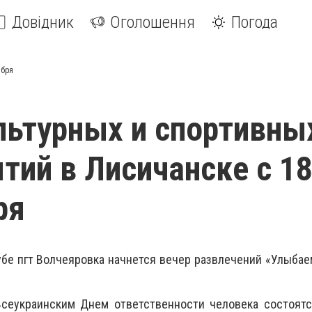
Довідник
Оголошення
Погода
ября
льтурных и спортивны
тий в Лисичанске с 18
ря
бе пгт Волчеяровка начнется вечер развлечений «Улыбае
сеукраинским Днем ответственности человека состоят