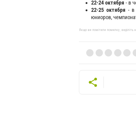
22-24 октября
- в 
22-25 октября
- в 
юниоров, чемпионат
Якщо ви помітили помилку, виділіть нео