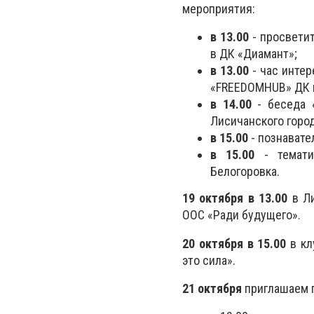
мероприятия:
в 13.00
- просветит
в ДК «Диамант»;
в 13.00
- час интер
«FREEDOMHUB» ДК и
в 14.00
- беседа 
Лисичанского город
в 15.00
- познавате
в 15.00
- тематич
Белогоровка.
19 октября в 13.00
в Ли
ООС «Ради будущего».
20 октября в 15.00
в кл
это сила».
21 октября
приглашаем 