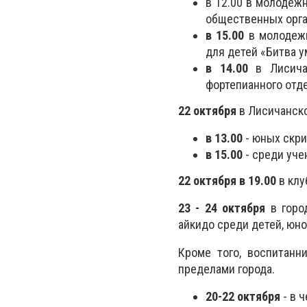
в 12.00 в молодеж
общественных орга
в 15.00
в молодежн
для детей «Битва у
в 14.00
в Лисича
фортепианного отд
22 октября
в Лисичанск
в 13.00
- юных скри
в 15.00
- среди уче
22 октября в 19.00
в клу
23 - 24 октября
в горо
айкидо среди детей, юнош
Кроме того, воспитан
пределами города.
20-22 октября
- в 