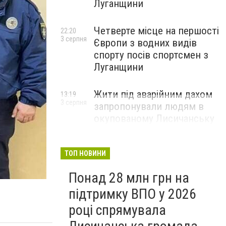
Луганщини
Четверте місце на першості
22:20
3 серпня
Європи з водних видів
спорту посів спортсмен з
Луганщини
Жити під аварійним дахом
13:19
3 серпня
запропонували людям в
окупованому Лисичанську
ТОП НОВИНИ
Понад 28 млн грн на
підтримку ВПО у 2026
році спрямувала