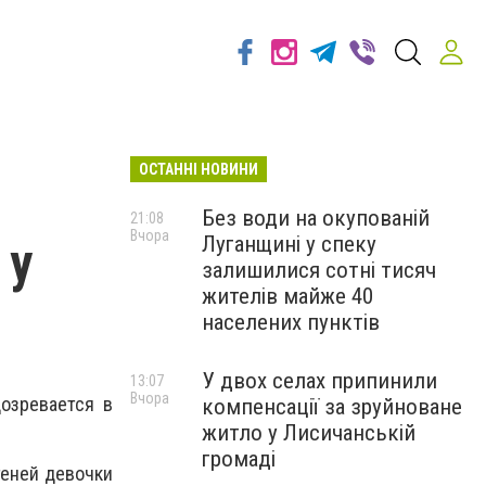
ОСТАННІ НОВИНИ
Без води на окупованій
21:08
Вчора
Луганщині у спеку
 у
залишилися сотні тисяч
жителів майже 40
населених пунктів
У двох селах припинили
13:07
Вчора
озревается в
компенсації за зруйноване
житло у Лисичанській
громаді
теней девочки