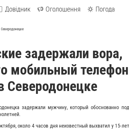
Довідник
Оголошення
Погода
в Северодонецке
кие задержали вора,
о мобильный телефон
в Северодонецке
одонецка задержали мужчину, который обоснованно под
нолетней.
октября, около 4 часов дня неизвестный выхватил у 15-ле