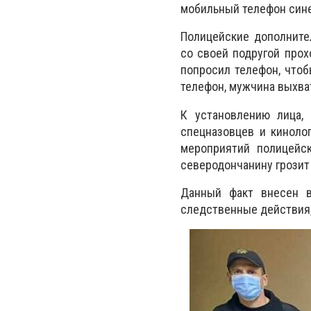
мобильный телефон сине
Полицейские дополните
со своей подругой прох
попросил телефон, что
телефон, мужчина выхват
К установлению лица, 
спецназовцев и киноло
мероприятий полицейс
северодончанину грозит 
Данный факт внесен в
следственные действия