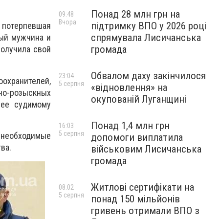
Понад 28 млн грн на
09:48
Вчора
підтримку ВПО у 2026 році
 потерпевшая
спрямувала Лисичанська
ный мужчина и
громада
получила свой
Обвалом даху закінчилося
23:04
охранителей,
5 серпня
«відновлення» на
но-розыскных
окупованій Луганщині
нее судимому
Понад 1,4 млн грн
16:03
5 серпня
 необходимые
допомоги виплатила
ва.
військовим Лисичанська
громада
Житлові сертифікати на
08:02
5 серпня
понад 150 мільйонів
гривень отримали ВПО з