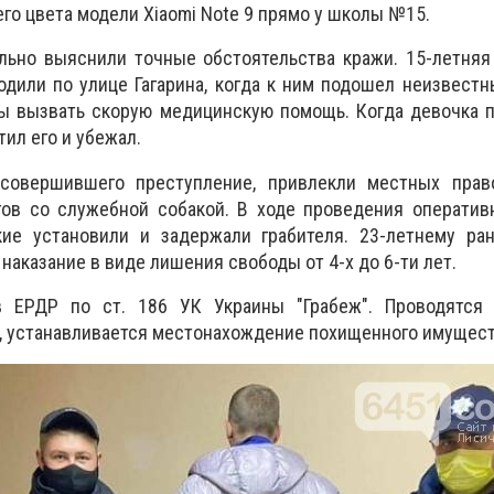
го цвета модели Xiaomi Note 9 прямо у школы №15.
льно выяснили точные обстоятельства кражи.
15-летняя
одили по улице Гагарина, когда к ним подошел неизвест
бы вызвать скорую медицинскую помощь. Когда девочка 
ил его и убежал.
совершившего преступление, привлекли местных право
гов со служебной собакой. В ходе проведения оператив
кие установили и задержали грабителя.
23-летнему ра
наказание в виде лишения свободы от 4-х до 6-ти лет.
 ЕРДР по ст. 186 УК Украины "Грабеж". Проводятся
, устанавливается местонахождение похищенного имущест