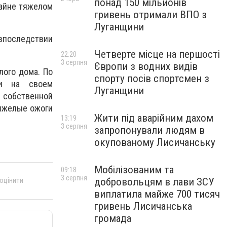
понад 150 мільйонів
райне тяжелом
гривень отримали ВПО з
Луганщини
 впоследствии
Четверте місце на першості
22:20
3 серпня
Європи з водних видів
лого дома. По
спорту посів спортсмен з
ми на своем
Луганщини
о собственной
тяжелые ожоги
Жити під аварійним дахом
13:19
3 серпня
запропонували людям в
окупованому Лисичанську
Мобілізованим та
09:18
3 серпня
добровольцям в лави ЗСУ
 оцінити
виплатила майже 700 тисяч
гривень Лисичанська
громада