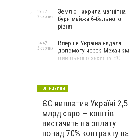
Землю накрила магнітна
19:37
2 серпня
буря майже 6-бального
рівня
Вперше Україна надала
14:47
2 серпня
допомогу через Механізм
цивільного захисту ЄС
ТОП НОВИНИ
ЄС виплатив Україні 2,5
млрд євро — коштів
вистачить на оплату
понад 70% контракту на