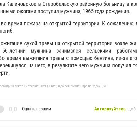
ела Калиновское в Старобельскую районную больницу в к
енными ожогами поступил мужчина, 1965 года рождения.
во время пожара на открытой территории. К сожалению,
погиб.
сжигание сухой травы на открытой территории возле жи
 56-летний мужчина занимался сельскими работа
Во время выжигания травы с помощью бензина, из-за ег
ерекинулся на него, в результате чего мужчина получил 
ерти.
бхідний текст і натисніть Ctrl + Enter, щоб повідомити про це редакцію
0,0
Оцініть першим
Авторизуйтесь
, щоб