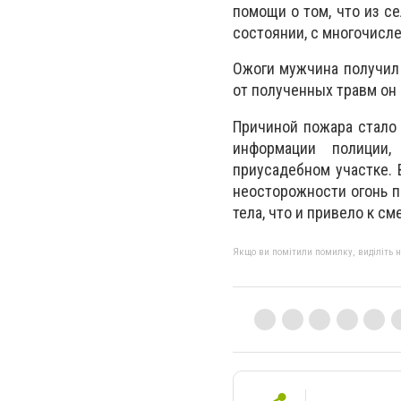
помощи о том, что из с
состоянии, с многочисл
Ожоги мужчина получил 
от полученных травм он 
Причиной пожара стало 
информации полиции,
приусадебном участке. 
неосторожности огонь п
тела, что и привело к см
Якщо ви помітили помилку, виділіть нео