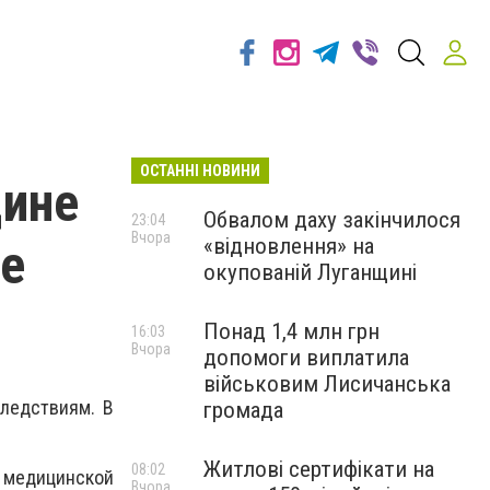
ОСТАННІ НОВИНИ
щине
Обвалом даху закінчилося
23:04
Вчора
«відновлення» на
ые
окупованій Луганщині
Понад 1,4 млн грн
16:03
Вчора
допомоги виплатила
військовим Лисичанська
ледствиям. В
громада
Житлові сертифікати на
08:02
 медицинской
Вчора