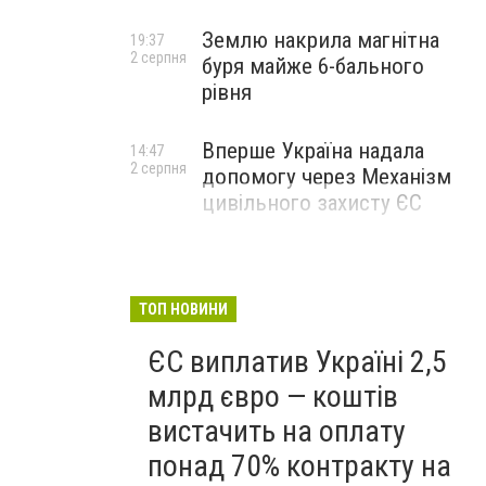
Землю накрила магнітна
19:37
2 серпня
буря майже 6-бального
рівня
Вперше Україна надала
14:47
2 серпня
допомогу через Механізм
цивільного захисту ЄС
ТОП НОВИНИ
ЄС виплатив Україні 2,5
млрд євро — коштів
вистачить на оплату
понад 70% контракту на