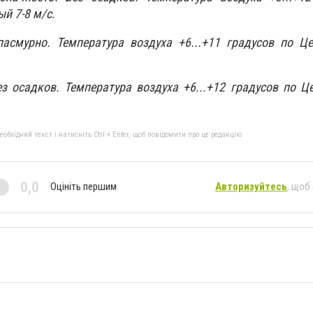
й 7-8 м/с.
пасмурно. Температура воздуха +6...+11 градусов по Ц
ез осадков. Температура воздуха +6...+12 градусов по Ц
бхідний текст і натисніть Ctrl + Enter, щоб повідомити про це редакцію
0,0
Оцініть першим
Авторизуйтесь
, щоб