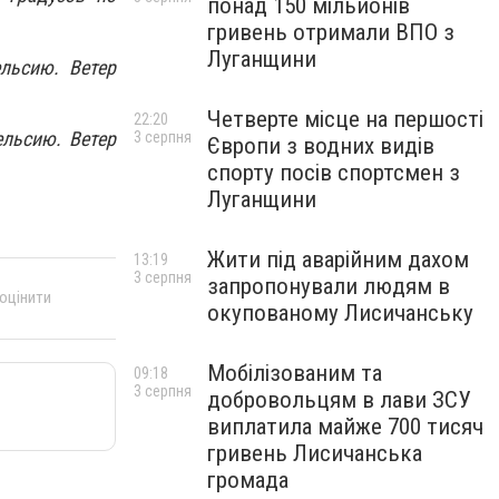
понад 150 мільйонів
гривень отримали ВПО з
Луганщини
ельсию. Ветер
Четверте місце на першості
22:20
ельсию. Ветер
3 серпня
Європи з водних видів
спорту посів спортсмен з
Луганщини
Жити під аварійним дахом
13:19
3 серпня
запропонували людям в
 оцінити
окупованому Лисичанську
Мобілізованим та
09:18
3 серпня
добровольцям в лави ЗСУ
виплатила майже 700 тисяч
гривень Лисичанська
громада