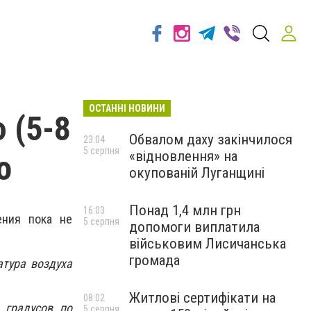
ОСТАННІ НОВИНИ
 (5-8
Обвалом даху закінчилося
23:04
5 серпня
«відновлення» на
о
окупованій Луганщині
Понад 1,4 млн грн
16:03
ения пока не
5 серпня
допомоги виплатила
військовим Лисичанська
громада
атура воздуха
Житлові сертифікати на
08:02
 градусов по
5 серпня