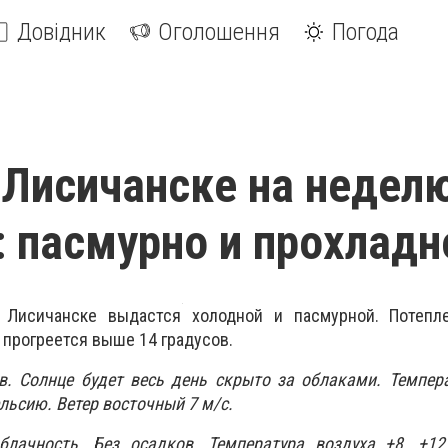
Довідник
Оголошення
Погода
 Лисичанске на неделю
: пасмурно и прохладн
 Лисичанске выдастся холодной и пасмурной. Потепл
 прогреется выше 14 градусов.
в. Солнце будет весь день скрыто за облаками. Темпер
ельсию. Ветер восточный 7 м/с.
блачность. Без осадков. Температура воздуха +8...+12