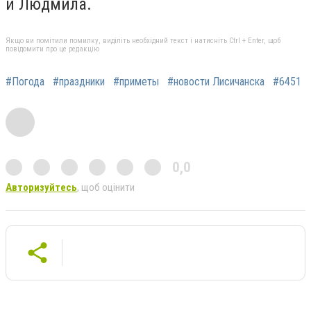
и Людмила.
Якщо ви помітили помилку, виділіть необхідний текст і натисніть Ctrl + Enter, щоб
повідомити про це редакцію
#Погода
#праздники
#приметы
#новости Лисичанска
#6451
0,0
Авторизуйтесь
, щоб оцінити