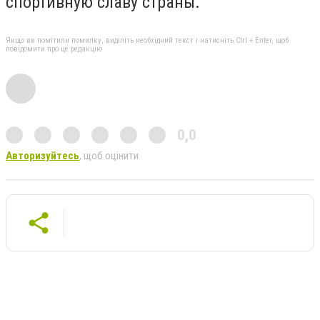
спортивную славу страны.
Якщо ви помітили помилку, виділіть необхідний текст і натисніть Ctrl + Enter, щоб
повідомити про це редакцію
0,0
Авторизуйтесь
, щоб оцінити